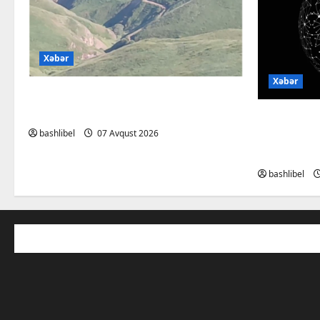
Xəbər
Xəbər
Başlıbel-Ağcaqız-Qaraçanlı yolu
açıldı – FOTO, VİDEO
Psixoloql
bashlibel
07 Avqust 2026
ChatGPT i
müzakirə 
bashlibel