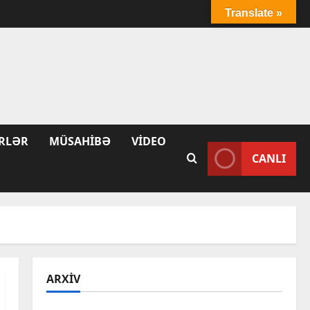
Translate »
RLƏR
MÜSAHIBƏ
VIDEO
CANLI
ARXIV