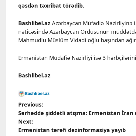
qəsdən təxribat törədib.
Bashlibel.az
Azərbaycan Müfadiə Nazirliyinə ist
nəticəsində Azərbaycan Ordusunun müddətdən
Mahmudlu Müslüm Vidadi oğlu başından ağır 
Ermənistan Müdafiə Nazirliyi isə 3 hərbçiləri
Bashlibel.az
Bashlibel.az
P
Previous:
Sərhəddə şiddətli atışma: Ermənistan İran d
o
Next:
s
Ermənistan tərəfi dezinformasiya yayıb