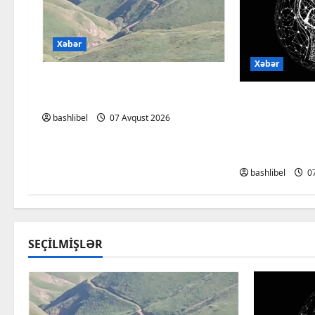
Xəbər
Xəbər
Başlıbel-Ağcaqız-Qaraçanlı
yolu açıldı – FOTO, VİDEO
Psixoloqlar
ChatGPT ilə
bashlibel
07 Avqust 2026
müzakirə ed
olun
bashlibel
07
SEÇILMIŞLƏR