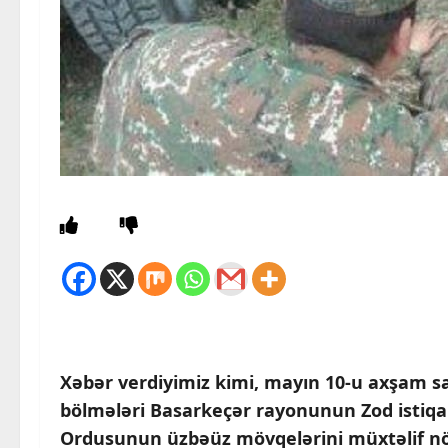
Xəbər verdiyimiz kimi, mayın 10-u axşam sa
bölmələri Basarkeçər rayonunun Zod istiq
Ordusunun üzbəüz mövqelərini müxtəlif növ