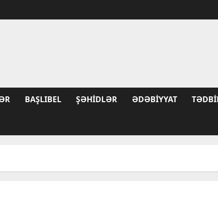
ƏR
BAŞLIBEL
ŞƏHIDLƏR
ƏDƏBIYYAT
TƏDBI