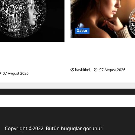
Xəbər
Altıncı hisləri heç vaxt 
ardan xəbərdarlıq:
yalançını gözlərinin içi
lə şəxsi məsələləri
deyən BÜRCLƏR
edərkən ehtiyatlı olun
bashlibel
07 Avqust 2026
07 Avqust 2026
Copyright ©2022. Bütün hüquqlar qorunur.