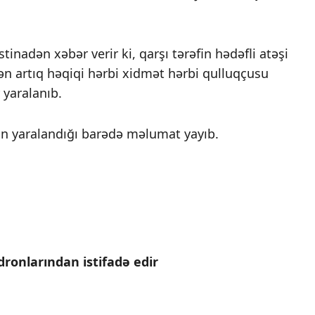
inadən xəbər verir ki, qarşı tərəfin hədəfli atəşi
 artıq həqiqi hərbi xidmət hərbi qulluqçusu
yaralanıb.
nin yaralandığı barədə məlumat yayıb.
ronlarından istifadə edir