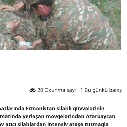
20 Oxunma sayı
, 1 Bu günkü baıxş
atlarında Ermənistan silahlı qüvvələrinin
amətində yerləşən mövqelərindən Azərbaycan
 atıcı silahlardan intensiv atəşə tutmaqla