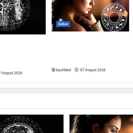
Xəbər
Altıncı hisləri heç vaxt
dan xəbərdarlıq:
aldatmır: yalançını
 şəxsi məsələləri
gözlərinin içinə baxıb deyən
ərkən ehtiyatlı
BÜRCLƏR
bashlibel
07 Avqust 2026
 Avqust 2026