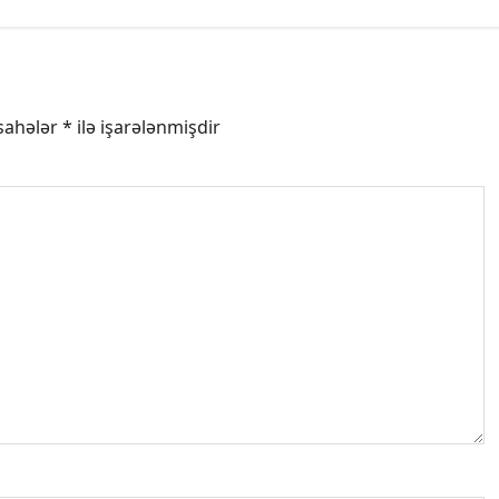
 sahələr
*
ilə işarələnmişdir