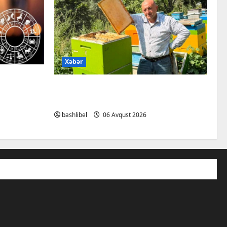
Xəbər
aldatmır:
Kəlbəcərdə bal süzümünə
nə baxıb
başlanıb – FOTO, VİDEO
bashlibel
06 Avqust 2026