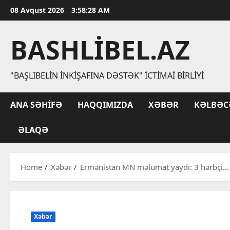
Skip
08 Avqust 2026
3:58:29 AM
to
content
BASHLIBEL.AZ
"BAŞLIBELIN İNKIŞAFINA DƏSTƏK" İCTIMAI BIRLIYI
ANA SƏHIFƏ
HAQQIMIZDA
XƏBƏR
KƏLBƏC
ƏLAQƏ
Home
Xəbər
Ermənistan MN məlumat yaydı: 3 hərbçi…
Xəbər