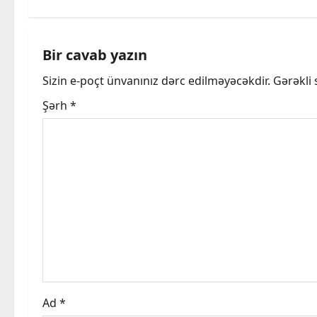
t
n
Bir cavab yazın
a
Sizin e-poçt ünvanınız dərc edilməyəcəkdir.
Gərəkli
v
Şərh
*
i
g
a
t
i
o
Ad
*
n