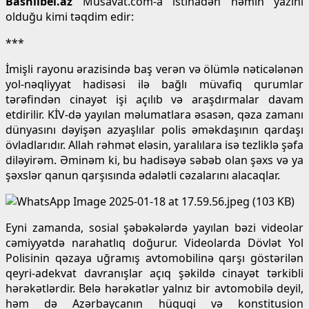
Bashlibel.az
Musavat.com-a istinadən həmin yazını
olduğu kimi təqdim edir:
***
İmişli rayonu ərazisində baş verən və ölümlə nəticələnən
yol-nəqliyyat hadisəsi ilə bağlı müvafiq qurumlar
tərəfindən cinayət işi açılıb və araşdırmalar davam
etdirilir. KİV-də yayılan məlumatlara əsasən, qəza zamanı
dünyasını dəyişən azyaşlılar polis əməkdaşının qardaşı
övladlarıdır. Allah rəhmət eləsin, yaralılara isə tezliklə şəfa
diləyirəm. Əminəm ki, bu hadisəyə səbəb olan şəxs və ya
şəxslər qanun qarşısında ədalətli cəzalarını alacaqlar.
Eyni zamanda, sosial şəbəkələrdə yayılan bəzi videolar
cəmiyyətdə narahatlıq doğurur. Videolarda Dövlət Yol
Polisinin qəzaya uğramış avtomobilinə qarşı göstərilən
qeyri-adekvat davranışlar açıq şəkildə cinayət tərkibli
hərəkətlərdir. Belə hərəkətlər yalnız bir avtomobilə deyil,
həm də Azərbaycanın hüquqi və konstitusion