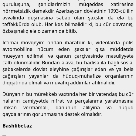
quruluşuna, şəhidlərimizin müqəddəs xatirəsinə
hörmətsizlik deməkdir. Azərbaycan dövlətinin 1993-cü ilin
əvvəlində düşməsinə səbəb olan şəxslər də elə bu
təffəkkürdə olub. Hər kəs bilməlidir ki, bu cür davranış,
özbaşınalıq elə o zaman da bitib.
İctimai mövqeyim ondan ibarətdir ki, videolarda polis
avtomobilinə hücum edən şəxslər qısa müddətdə
müəyyən edilməli və qanun çərçivəsində məsuliyyətə
cəlb olunmalıdır. Bundan əlavə, bu hadisə ilə bağlı sosial
şəbəkələrdə dövlət əleyhinə çağırışlar edən və ya belə
çağırışları yayanlar da hüquq-mühafizə orqanlarının
diqqətində olmalı və müvafiq addımlar atılmalıdır.
Dünyanın bu mürəkkəb vaxtında hər bir vətəndaş bu cür
halların cəmiyyətdə nifrət və parçalanma yaratmasına
imkan verməməli, qanunun aliliyinə və hüquq
qaydalarının qorunmasına dəstək olmalıdır.
Bashlibel.az