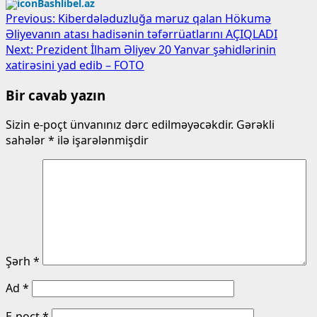
Bashlibel.az
Post
Previous:
Kiberdələduzluğa məruz qalan Hökumə
Əliyevanın atası hadisənin təfərrüatlarını AÇIQLADI
navigation
Next:
Prezident İlham Əliyev 20 Yanvar şəhidlərinin
xatirəsini yad edib – FOTO
Bir cavab yazın
Sizin e-poçt ünvanınız dərc edilməyəcəkdir.
Gərəkli
sahələr
*
ilə işarələnmişdir
Şərh
*
Ad
*
E-poçt
*