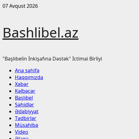
Skip
07 Avqust 2026
to
content
Bashlibel.az
"Başlıbelin İnkişafına Dəstək" İctimai Birliyi
Primary
Ana səhifə
Menu
Haqqımızda
Xəbər
Kəlbəcər
Başlıbel
Şəhidlər
Ədəbiyyat
Tədbirlər
Müsahibə
Video
Əlaqə