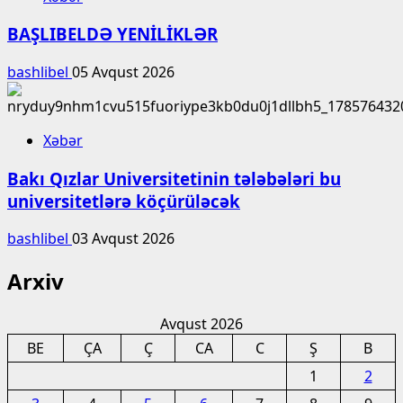
BAŞLIBELDƏ YENİLİKLƏR
bashlibel
05 Avqust 2026
Xəbər
Bakı Qızlar Universitetinin tələbələri bu
universitetlərə köçürüləcək
bashlibel
03 Avqust 2026
Arxiv
Avqust 2026
BE
ÇA
Ç
CA
C
Ş
B
1
2