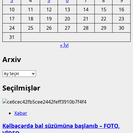
3
4
5
6
7
8
9
10
11
12
13
14
15
16
17
18
19
20
21
22
23
24
25
26
27
28
29
30
31
« İyl
Arxiv
Arxiv
Seçilmişlər
Xəbər
Kəlbəcərdə bal süzümünə başlanıb – FOTO,