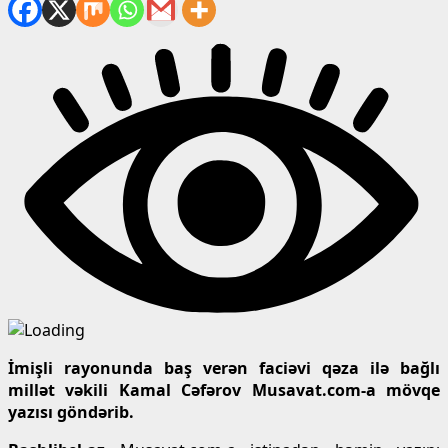
İmişli rayonunda baş verən faciəvi qəza ilə bağlı
millət vəkili Kamal Cəfərov Musavat.com-a mövqe
yazısı göndərib.