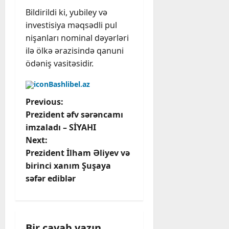
Bildirildi ki, yubiley və
investisiya məqsədli pul
nişanları nominal dəyərləri
ilə ölkə ərazisində qanuni
ödəniş vasitəsidir.
Bashlibel.az
P
Previous:
Prezident əfv sərəncamı
o
imzaladı – SİYAHI
Next:
s
Prezident İlham Əliyev və
t
birinci xanım Şuşaya
səfər ediblər
n
a
Bir cavab yazın