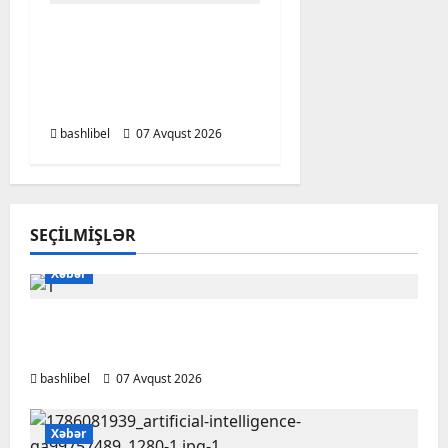
Altıncı hisləri heç vaxt
aldatmır: yalançını
gözlərinin içinə baxıb
deyən BÜRCLƏR
bashlibel
07 Avqust 2026
SEÇILMIŞLƏR
Xəbər
Başlıbel-Ağcaqız-Qaraçanlı yolu açıldı –
FOTO, VİDEO
bashlibel
07 Avqust 2026
Xəbər