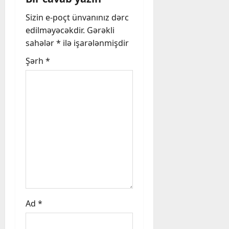
v
Sizin e-poçt ünvanınız dərc
i
edilməyəcəkdir.
Gərəkli
sahələr
*
ilə işarələnmişdir
g
Şərh
*
a
t
i
o
n
Ad
*