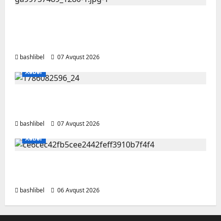
Psixoloqlardan xəbərdarlıq: ChatGPT ilə
şəxsi məsələləri müzakirə edərkən
ehtiyatlı olun
bashlibel
07 Avqust 2026
Xəbər
Altıncı hisləri heç vaxt aldatmır: yalançını
gözlərinin içinə baxıb deyən BÜRCLƏR
bashlibel
07 Avqust 2026
Xəbər
Kəlbəcərdə bal süzümünə başlanıb – FOTO,
VİDEO
bashlibel
06 Avqust 2026