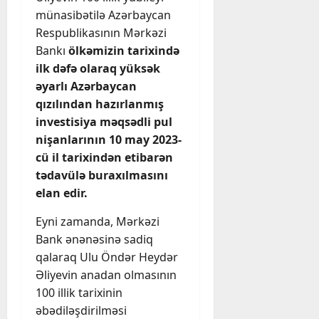
münasibətilə Azərbaycan
Respublikasının Mərkəzi
Bankı
ölkəmizin tarixində
ilk dəfə olaraq yüksək
əyarlı Azərbaycan
qızılından hazırlanmış
investisiya məqsədli pul
nişanlarının 10 may 2023-
cü il tarixindən etibarən
tədavülə buraxılmasını
elan edir.
Eyni zamanda, Mərkəzi
Bank ənənəsinə sadiq
qalaraq Ulu Öndər Heydər
Əliyevin anadan olmasının
100 illik tarixinin
əbədiləşdirilməsi