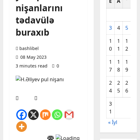
E
A
A
nişanlarını
tədavülə
3
4
5
6
buraxıb
1
1
1
1
bashlibel
0
1
2
3
08 May 2023
1
1
1
2
3 minutes read
0
7
8
9
0
2
2
2
2
4
5
6
7
3
1
« İyl