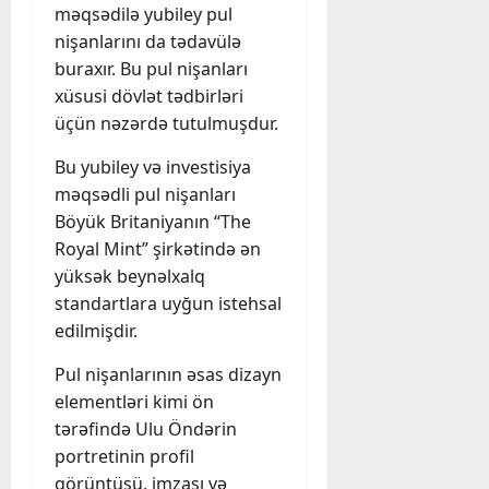
məqsədilə yubiley pul
nişanlarını da tədavülə
buraxır. Bu pul nişanları
xüsusi dövlət tədbirləri
üçün nəzərdə tutulmuşdur.
Bu yubiley və investisiya
məqsədli pul nişanları
Böyük Britaniyanın “The
Royal Mint” şirkətində ən
yüksək beynəlxalq
standartlara uyğun istehsal
edilmişdir.
Pul nişanlarının əsas dizayn
elementləri kimi ön
tərəfində Ulu Öndərin
portretinin profil
görüntüsü, imzası və