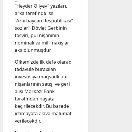
“Heydər Əliyev” yazıları,
arxa tərəfində isə
“Azərbaycan Respublikası”
sözləri, Dövlət Gerbinin
təsviri, pul nişanının
nominalı və milli naxışlar
əks olunmuşdur.
Ölkəmizdə ilk dəfə olaraq
tədavülə buraxılan
investisiya məqsədli pul
nişanlarının satışı və geri
alışı Mərkəzi Bank
tərəfindən hayata
keçiriləcəkdir. Bu barədə
ictimayətə əlavə məlumat
veriləcəkdir.