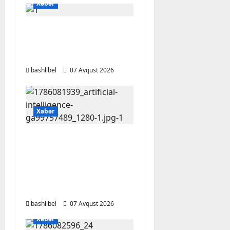
Xəbər
Başlıbel-Ağcaqız-
Qaraçanlı yolu açıldı –
FOTO, VİDEO
bashlibel
07 Avqust 2026
Xəbər
Psixoloqlardan
xəbərdarlıq: ChatGPT
ilə şəxsi məsələləri
müzakirə edərkən
ehtiyatlı olun
bashlibel
07 Avqust 2026
Xəbər