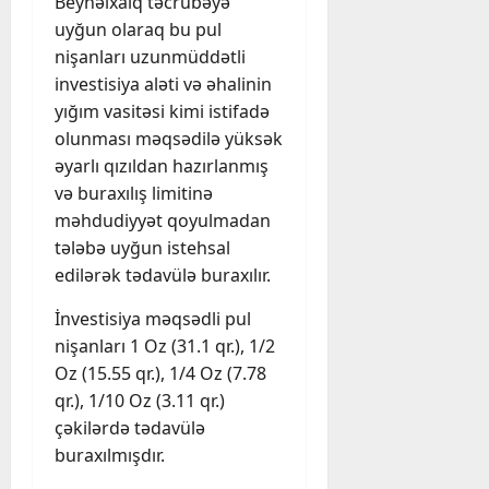
Beynəlxalq təcrübəyə
uyğun olaraq bu pul
nişanları uzunmüddətli
investisiya aləti və əhalinin
yığım vasitəsi kimi istifadə
olunması məqsədilə yüksək
əyarlı qızıldan hazırlanmış
və buraxılış limitinə
məhdudiyyət qoyulmadan
tələbə uyğun istehsal
edilərək tədavülə buraxılır.
İnvestisiya məqsədli pul
nişanları 1 Oz (31.1 qr.), 1/2
Oz (15.55 qr.), 1/4 Oz (7.78
qr.), 1/10 Oz (3.11 qr.)
çəkilərdə tədavülə
buraxılmışdır.