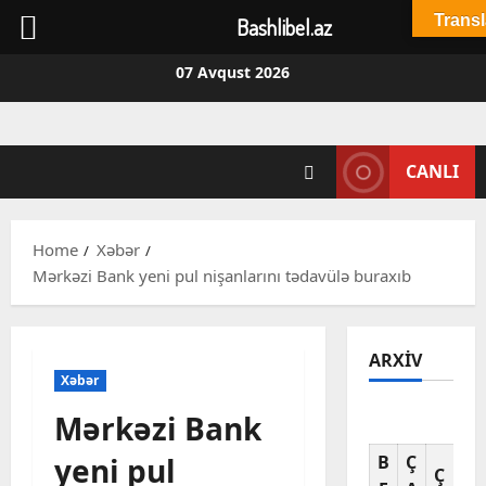
Transl
Bashlibel.az
Skip
07 Avqust 2026
to
content
CANLI
Home
Xəbər
Mərkəzi Bank yeni pul nişanlarını tədavülə buraxıb
ARXIV
Xəbər
Mərkəzi Bank
Av
yeni pul
B
Ç
C
Ç