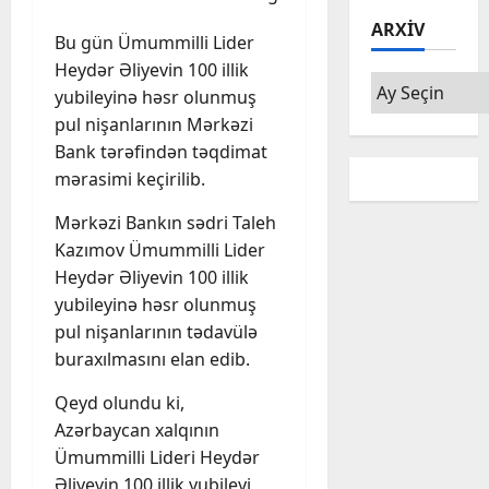
ARXIV
Bu gün Ümummilli Lider
Heydər Əliyevin 100 illik
Arxiv
yubileyinə həsr olunmuş
pul nişanlarının Mərkəzi
Bank tərəfindən təqdimat
mərasimi keçirilib.
Mərkəzi Bankın sədri Taleh
Kazımov Ümummilli Lider
Heydər Əliyevin 100 illik
yubileyinə həsr olunmuş
pul nişanlarının tədavülə
buraxılmasını elan edib.
Qeyd olundu ki,
Azərbaycan xalqının
Ümummilli Lideri Heydər
Əliyevin 100 illik yubileyi