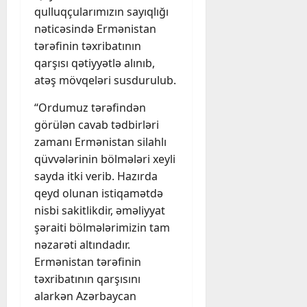
qulluqçularımızın sayıqlığı
nəticəsində Ermənistan
tərəfinin təxribatının
qarşısı qətiyyətlə alınıb,
atəş mövqeləri susdurulub.
“Ordumuz tərəfindən
görülən cavab tədbirləri
zamanı Ermənistan silahlı
qüvvələrinin bölmələri xeyli
sayda itki verib. Hazırda
qeyd olunan istiqamətdə
nisbi sakitlikdir, əməliyyat
şəraiti bölmələrimizin tam
nəzarəti altındadır.
Ermənistan tərəfinin
təxribatının qarşısını
alarkən Azərbaycan