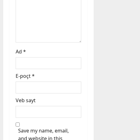
o
n
Ad
*
E-poçt
*
Veb sayt
Save my name, email,
and website in this