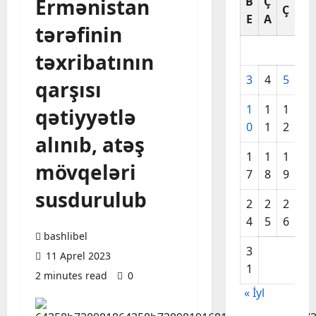
Ermənistan
B
Ç
C
Ç
E
A
A
tərəfinin
təxribatının
3
4
5
6
qarşısı
1
1
1
1
qətiyyətlə
0
1
2
3
alınıb, atəş
1
1
1
2
mövqeləri
7
8
9
0
susdurulub
2
2
2
2
4
5
6
7
bashlibel
3
11 Aprel 2023
1
2 minutes read
0
« İyl