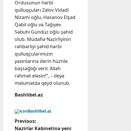
Ordusunun hərbi
qulluqçuları Zalov Vidadi
Nizami oğlu, Həsənov Elşad
Qabil oğlu və Tağıyev
Səbuhi Gündüz oğlu şəhid
olub. Müdafiə Nazirliyinin
rəhbərliyi şəhid hərbi
qulluqçularımızın
yaxınlarına dərin hüznlə
başsağlığı verir. Allah
rəhmət eləsin!”, – deyə
məlumatda qeyd olunub.
Bashlibel.az
Bashlibel.az
P
Previous:
Nazirlər Kabinetinə yeni