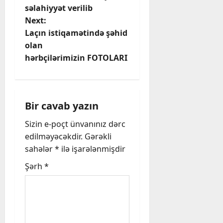
o
səlahiyyət verilib
Next:
s
Laçın istiqamətində şəhid
t
olan
hərbçilərimizin FOTOLARI
n
a
Bir cavab yazın
v
Sizin e-poçt ünvanınız dərc
i
edilməyəcəkdir.
Gərəkli
sahələr
*
ilə işarələnmişdir
g
Şərh
*
a
t
i