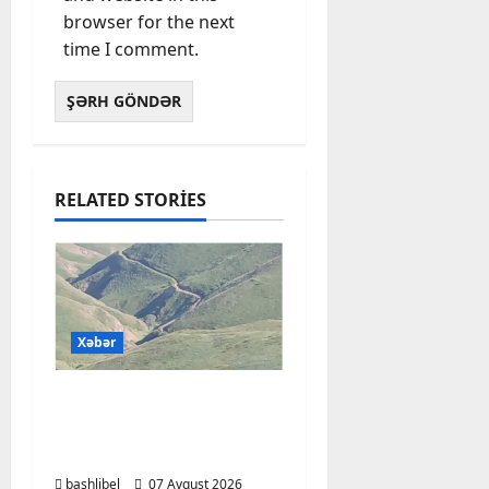
browser for the next
time I comment.
RELATED STORIES
Xəbər
Başlıbel-Ağcaqız-
Qaraçanlı yolu açıldı –
FOTO, VİDEO
bashlibel
07 Avqust 2026