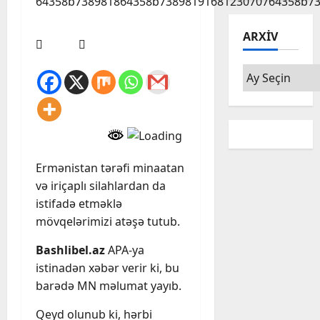
ARXIV
Arxiv
Ermənistan tərəfi minaatan
və iriçaplı silahlardan da
istifadə etməklə
mövqelərimizi atəşə tutub.
Bashlibel.az
APA-ya
istinadən xəbər verir ki, bu
barədə MN məlumat yayıb.
Qeyd olunub ki, hərbi