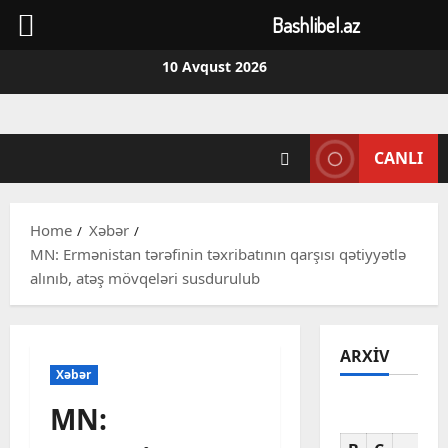
Bashlibel.az
Skip
10 Avqust 2026
to
content
CANLI
Home
Xəbər
MN: Ermənistan tərəfinin təxribatının qarşısı qətiyyətlə
alınıb, atəş mövqeləri susdurulub
ARXIV
Xəbər
MN:
Av