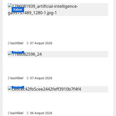
Xəbər
Psixoloqlardan xəbərdarlıq: ChatGPT ilə
şəxsi məsələləri müzakirə edərkən
ehtiyatlı olun
bashlibel
07 Avqust 2026
Xəbər
Altıncı hisləri heç vaxt aldatmır: yalançını
gözlərinin içinə baxıb deyən BÜRCLƏR
bashlibel
07 Avqust 2026
Xəbər
Kəlbəcərdə bal süzümünə başlanıb – FOTO,
VİDEO
bashlibel
06 Avqust 2026