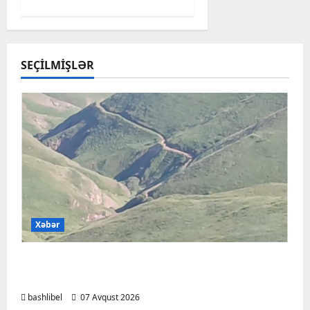
SEÇILMIŞLƏR
Xəbər
Başlıbel-Ağcaqız-Qaraçanlı yolu açıldı –
FOTO, VİDEO
bashlibel
07 Avqust 2026