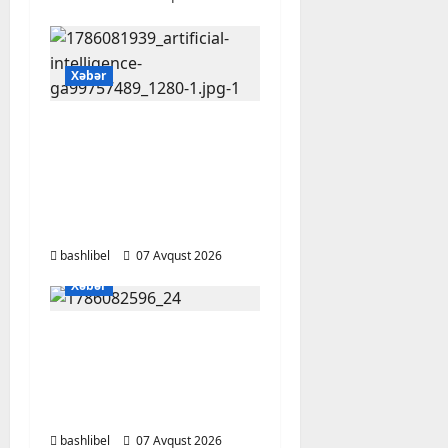
Xəbər
Psixoloqlardan
xəbərdarlıq: ChatGPT
ilə şəxsi məsələləri
müzakirə edərkən
ehtiyatlı olun
bashlibel
07 Avqust 2026
Xəbər
Altıncı hisləri heç vaxt
aldatmır: yalançını
gözlərinin içinə baxıb
deyən BÜRCLƏR
bashlibel
07 Avqust 2026