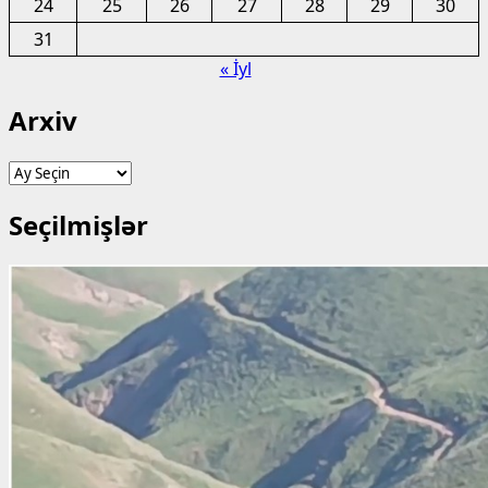
24
25
26
27
28
29
30
31
« İyl
Arxiv
Arxiv
Seçilmişlər