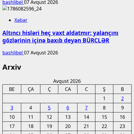
bashlibel
07 Avqust 2026
Xəbər
Altıncı hisləri heç vaxt aldatmır: yalançını
gözlərinin içinə baxıb deyən BÜRCLƏR
bashlibel
07 Avqust 2026
Arxiv
Avqust 2026
BE
ÇA
Ç
CA
C
Ş
B
1
2
3
4
5
6
7
8
9
10
11
12
13
14
15
16
17
18
19
20
21
22
23