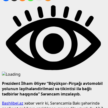
Prezident İlham Əliyev “Böyükşor–Pirşağı avtomobil
yolunun layihələndirilməsi və tikintisi ilə bağlı
tədbirlər haqqında” Sərəncam imzalayıb.
Bashlibel.az
xəbər verir ki, Sərəncamla Bakı şəhərində