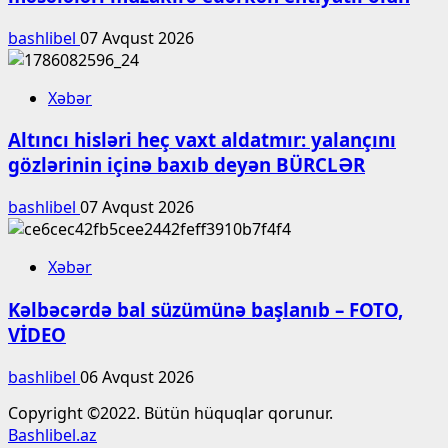
bashlibel
07 Avqust 2026
Xəbər
Altıncı hisləri heç vaxt aldatmır: yalançını
gözlərinin içinə baxıb deyən BÜRCLƏR
bashlibel
07 Avqust 2026
Xəbər
Kəlbəcərdə bal süzümünə başlanıb – FOTO,
VİDEO
bashlibel
06 Avqust 2026
Copyright ©2022. Bütün hüquqlar qorunur.
Bashlibel.az