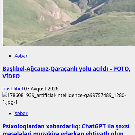
Xəbər
Başlıbel-Ağcaqız-Qaraçanlı yolu açıldı – FOTO,
VİDEO
bashlibel
07 Avqust 2026
Xəbər
Psixoloqlardan xəbərdarlıq: ChatGPT ilə şəxsi
məsələləri müzakirə edərkən ehtiyatlı olun