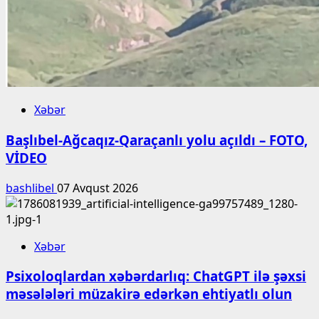
Xəbər
Başlıbel-Ağcaqız-Qaraçanlı yolu açıldı – FOTO,
VİDEO
bashlibel
07 Avqust 2026
Xəbər
Psixoloqlardan xəbərdarlıq: ChatGPT ilə şəxsi
məsələləri müzakirə edərkən ehtiyatlı olun