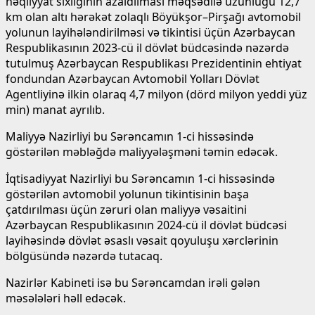
nəqliyyat sıxlığının azaldılması məqsədilə uzunluğu 12,7
km olan altı hərəkət zolaqlı Böyükşor–Pirşağı avtomobil
yolunun layihələndirilməsi və tikintisi üçün Azərbaycan
Respublikasının 2023-cü il dövlət büdcəsində nəzərdə
tutulmuş Azərbaycan Respublikası Prezidentinin ehtiyat
fondundan Azərbaycan Avtomobil Yolları Dövlət
Agentliyinə ilkin olaraq 4,7 milyon (dörd milyon yeddi yüz
min) manat ayrılıb.
Maliyyə Nazirliyi bu Sərəncamın 1-ci hissəsində
göstərilən məbləğdə maliyyələşməni təmin edəcək.
İqtisadiyyat Nazirliyi bu Sərəncamın 1-ci hissəsində
göstərilən avtomobil yolunun tikintisinin başa
çatdırılması üçün zəruri olan maliyyə vəsaitini
Azərbaycan Respublikasının 2024-cü il dövlət büdcəsi
layihəsində dövlət əsaslı vəsait qoyuluşu xərclərinin
bölgüsündə nəzərdə tutacaq.
Nazirlər Kabineti isə bu Sərəncamdan irəli gələn
məsələləri həll edəcək.