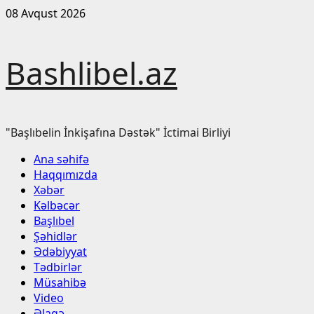
Skip
08 Avqust 2026
to
content
Bashlibel.az
"Başlıbelin İnkişafına Dəstək" İctimai Birliyi
Primary
Ana səhifə
Menu
Haqqımızda
Xəbər
Kəlbəcər
Başlıbel
Şəhidlər
Ədəbiyyat
Tədbirlər
Müsahibə
Video
Əlaqə