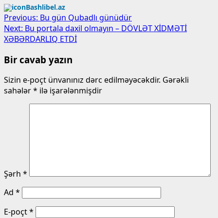
Bashlibel.az
Post
Previous:
Bu gün Qubadlı günüdür
Next:
Bu portala daxil olmayın – DÖVLƏT XİDMƏTİ
navigation
XƏBƏRDARLIQ ETDİ
Bir cavab yazın
Sizin e-poçt ünvanınız dərc edilməyəcəkdir.
Gərəkli
sahələr
*
ilə işarələnmişdir
Şərh
*
Ad
*
E-poçt
*