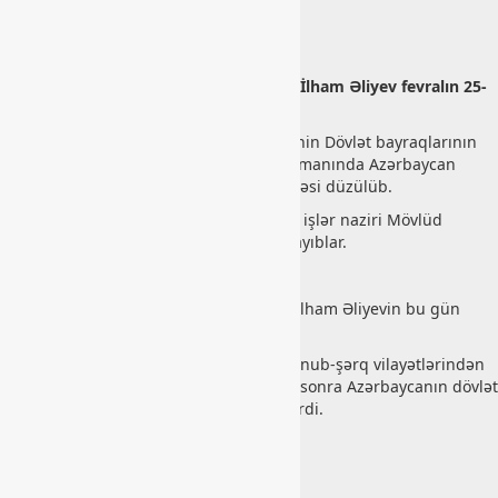
A
zərbaycan Respublikasının Prezidenti İlham Əliyev fevralın 25-
də Türkiyəyə işgüzar səfərə gedib.
Musavat.com
xəbər verir ki, hər iki ölkənin Dövlət bayraqlarının
dalğalandığı İstanbulun Atatürk Hava Limanında Azərbaycan
Prezidentinin şərəfinə fəxri qarovul dəstəsi düzülüb.
Prezident İlham Əliyevi Türkiyənin xarici işlər naziri Mövlüd
Çavuşoğlu və digər rəsmi şəxslər qarşılayıblar.
***
Azərbaycan Respublikasının Prezidenti İlham Əliyevin bu gün
Türkiyəyə yola düşəcəyi bildirilir.
Xatırladaq ki, fevralın 6-da Türkiyənin cənub-şərq vilayətlərindən
baş verən dağıdıcı və faciəvi zəlzələdən sonra Azərbaycanın dövlət
başçısının qardaş ölkəyə səfəri gözlənilirdi.
Bashlibel.az