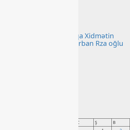
keçirildi – FOTO
bashlibel
30 İyun 2026
Ana səhifə
Dövlətə Sədaqət və Xalqa Xidmətin
Nümunəsi – Sadıqov Qurban Rza oğlu
bashlibel
23 İyun 2026
Ana səhifə
XİN bəyanat yaydı
bashlibel
31 Mart 2026
Arxiv
Avqust 2026
BE
ÇA
Ç
CA
C
Ş
B