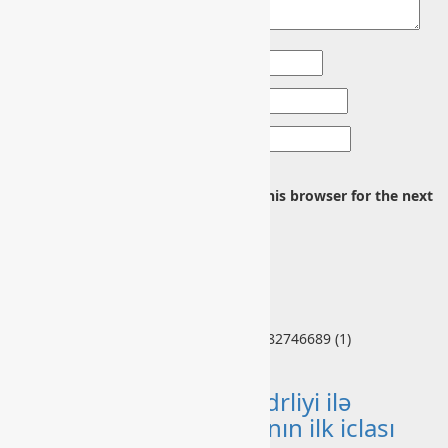
Şərh
*
Ad
*
E-poçt
*
Veb sayt
Save my name, email, and website in this browser for the next
time I comment.
Related Stories
Ana səhifə
Mehriban Əliyevanın sədrliyi ilə
Rəqəmsal İnkişaf Şurasının ilk iclası