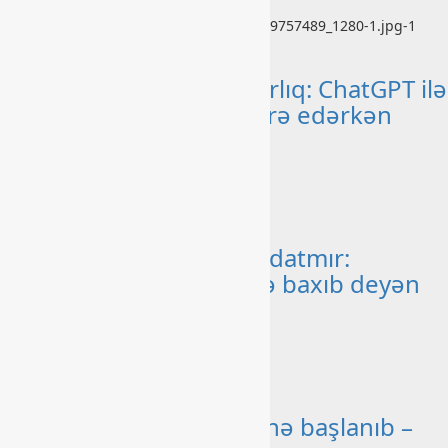
bashlibel
07 Avqust 2026
Xəbər
Psixoloqlardan xəbərdarlıq: ChatGPT ilə
şəxsi məsələləri müzakirə edərkən
ehtiyatlı olun
bashlibel
07 Avqust 2026
Xəbər
Altıncı hisləri heç vaxt aldatmır:
yalançını gözlərinin içinə baxıb deyən
BÜRCLƏR
bashlibel
07 Avqust 2026
Xəbər
Kəlbəcərdə bal süzümünə başlanıb –