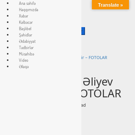
Ana səhifə
Translate »
Haqqımızda
Xəbər
Skip
08 Avqust 2026
Kəlbəcər
to
Başlıbel
content
Axtarış:
Şəhidlər
Canlı
Ədəbiyyat
Home
Tədbirlər
Ana səhifə
Müsahibə
Prezident İlham Əliyev Türkiyədədir – FOTOLAR
Video
Ana səhifə
Əlaqə
Prezident İlham Əliyev
Türkiyədədir – FOTOLAR
bashlibel
25 Fevral 2023
1 minute read
0