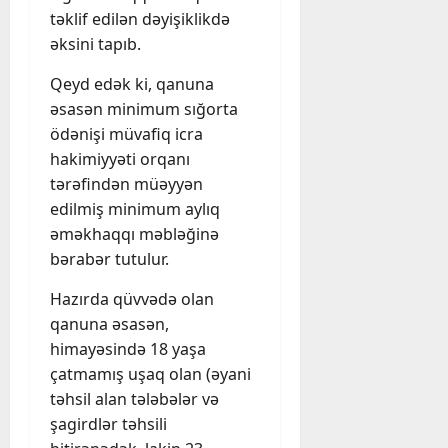
təklif edilən dəyişiklikdə
əksini tapıb.
Qeyd edək ki, qanuna
əsasən minimum sığorta
ödənişi müvafiq icra
hakimiyyəti orqanı
tərəfindən müəyyən
edilmiş minimum aylıq
əməkhaqqı məbləğinə
bərabər tutulur.
Hazırda qüvvədə olan
qanuna əsasən,
himayəsində 18 yaşa
çatmamış uşaq olan (əyani
təhsil alan tələbələr və
şagirdlər təhsili