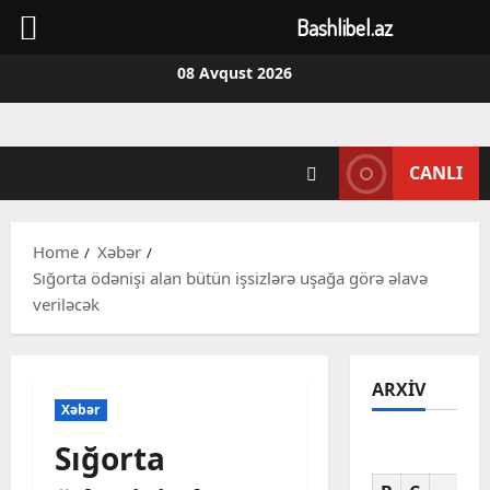
Bashlibel.az
Skip
08 Avqust 2026
to
content
CANLI
Home
Xəbər
Sığorta ödənişi alan bütün işsizlərə uşağa görə əlavə
veriləcək
ARXIV
Xəbər
Sığorta
Av