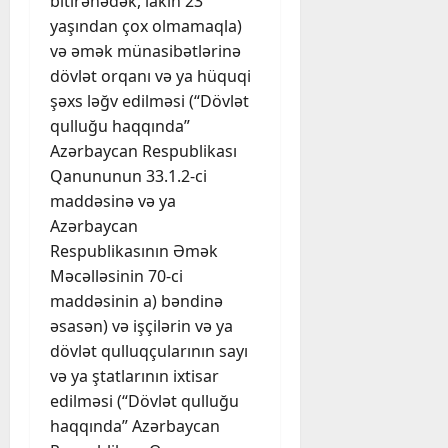
bitirənədək, lakin 23
yaşından çox olmamaqla)
və əmək münasibətlərinə
dövlət orqanı və ya hüquqi
şəxs ləğv edilməsi (“Dövlət
qulluğu haqqında”
Azərbaycan Respublikası
Qanununun 33.1.2-ci
maddəsinə və ya
Azərbaycan
Respublikasının Əmək
Məcəlləsinin 70-ci
maddəsinin a) bəndinə
əsasən) və işçilərin və ya
dövlət qulluqçularının sayı
və ya ştatlarının ixtisar
edilməsi (“Dövlət qulluğu
haqqında” Azərbaycan