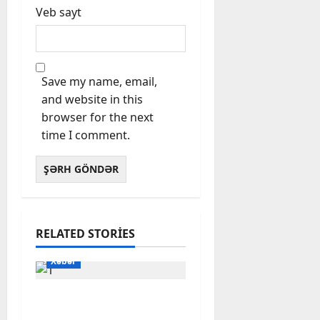
Veb sayt
Save my name, email,
and website in this
browser for the next
time I comment.
RELATED STORIES
Xəbər
Başlıbel-Ağcaqız-
Qaraçanlı yolu açıldı –