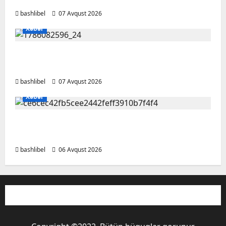
bashlibel
07 Avqust 2026
Xəbər
Altıncı hisləri heç vaxt aldatmır: yalançını
gözlərinin içinə baxıb deyən BÜRCLƏR
bashlibel
07 Avqust 2026
Xəbər
Kəlbəcərdə bal süzümünə başlanıb – FOTO,
VİDEO
bashlibel
06 Avqust 2026