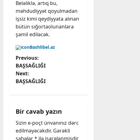
Beləliklə, artıq bu,
məhdudiyyət qoyulmadan
işsiz kimi qeydiyyata alınan
bütün sığortaolunanlara
şamil ediləcək.
Bashlibel.az
P
Previous:
BAŞSAĞLIĞI
o
Next:
BAŞSAĞLIĞI
s
t
n
Bir cavab yazın
a
Sizin e-poçt ünvanınız dərc
edilməyəcəkdir.
Gərəkli
v
sahələr
*
ilə işarələnmişdir