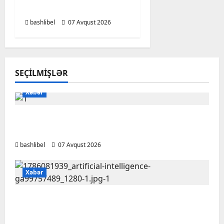
deyən BÜRCLƏR
bashlibel
07 Avqust 2026
SEÇILMIŞLƏR
Xəbər
Başlıbel-Ağcaqız-Qaraçanlı yolu açıldı –
FOTO, VİDEO
bashlibel
07 Avqust 2026
Xəbər
Psixoloqlardan xəbərdarlıq: ChatGPT ilə
şəxsi məsələləri müzakirə edərkən
ehtiyatlı olun