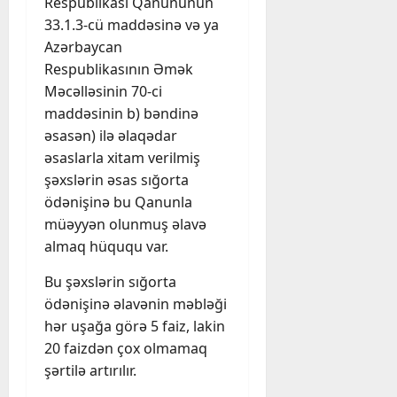
Respublikası Qanununun
33.1.3-cü maddəsinə və ya
Azərbaycan
Respublikasının Əmək
Məcəlləsinin 70-ci
maddəsinin b) bəndinə
əsasən) ilə əlaqədar
əsaslarla xitam verilmiş
şəxslərin əsas sığorta
ödənişinə bu Qanunla
müəyyən olunmuş əlavə
almaq hüququ var.
Bu şəxslərin sığorta
ödənişinə əlavənin məbləği
hər uşağa görə 5 faiz, lakin
20 faizdən çox olmamaq
şərtilə artırılır.