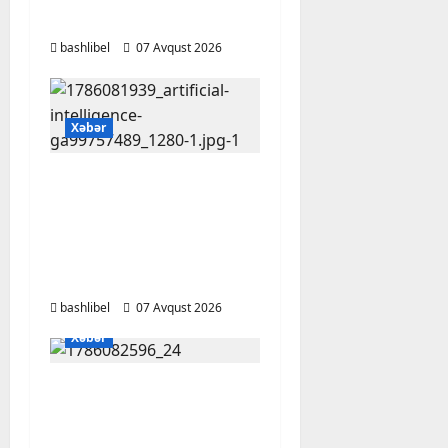
FOTO, VİDEO
bashlibel
07 Avqust 2026
Xəbər
Psixoloqlardan
xəbərdarlıq: ChatGPT
ilə şəxsi məsələləri
müzakirə edərkən
ehtiyatlı olun
bashlibel
07 Avqust 2026
Xəbər
Altıncı hisləri heç vaxt
aldatmır: yalançını
gözlərinin içinə baxıb