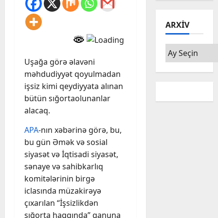
ARXIV
Arxiv
Uşağa görə əlavəni
məhdudiyyət qoyulmadan
işsiz kimi qeydiyyata alınan
bütün sığortaolunanlar
alacaq.
APA
-nın xəbərinə görə, bu,
bu gün Əmək və sosial
siyasət və İqtisadi siyasət,
sənaye və sahibkarlıq
komitələrinin birgə
iclasında müzakirəyə
çıxarılan “İşsizlikdən
sığorta haqqında” qanuna