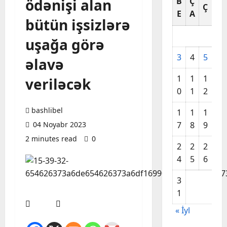
ödənişi alan
B
Ç
C
Ç
E
A
A
bütün işsizlərə
uşağa görə
3
4
5
6
əlavə
1
1
1
1
veriləcək
0
1
2
3
bashlibel
1
1
1
2
04 Noyabr 2023
7
8
9
0
2 minutes read
0
2
2
2
2
4
5
6
7
3
1
« İyl