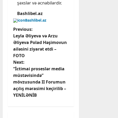
şəxslər və əcnəbilərdir.
Bashlibel.az
Bashlibel.az
P
Previous:
Leyla Əliyeva və Arzu
o
Əliyeva Polad Həşimovun
ailəsini ziyarət etdi –
s
FOTO
t
Next:
“İctimai proseslər media
n
müstəvisində”
mövzusunda II Forumun
a
açılış mərasimi keçirilib –
v
YENİLƏNİB
i