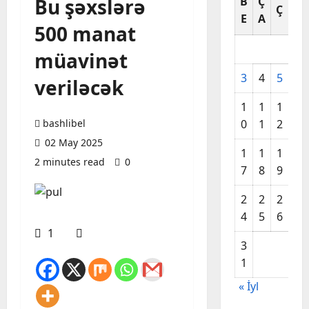
Bu şəxslərə
B
Ç
C
Ç
E
A
A
500 manat
müavinət
3
4
5
6
veriləcək
1
1
1
1
bashlibel
0
1
2
3
02 May 2025
1
1
1
2
2 minutes read
0
7
8
9
0
2
2
2
2
4
5
6
7
1
3
1
« İyl