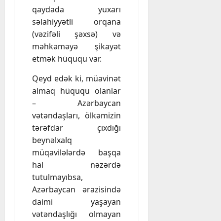
qaydada yuxarı
səlahiyyətli orqana
(vəzifəli şəxsə) və
məhkəməyə şikayət
etmək hüququ var.
Qeyd edək ki, müavinət
almaq hüququ olanlar
– Azərbaycan
vətəndaşları, ölkəmizin
tərəfdar çıxdığı
beynəlxalq
müqavilələrdə başqa
hal nəzərdə
tutulmayıbsa,
Azərbaycan ərazisində
daimi yaşayan
vətəndaşlığı olmayan