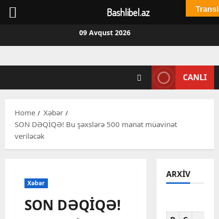
Transl
Bashlibel.az
Skip
09 Avqust 2026
to
content
CANLI
Home
Xəbər
SON DƏQİQƏ! Bu şəxslərə 500 manat müavinət
veriləcək
ARXIV
Xəbər
SON DƏQİQƏ!
Av