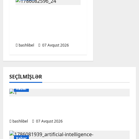
Altıncı hisləri heç vaxt
aldatmır: yalançını
gözlərinin içinə baxıb
deyən BÜRCLƏR
bashlibel
07 Avqust 2026
SEÇILMIŞLƏR
Xəbər
Başlıbel-Ağcaqız-Qaraçanlı yolu açıldı –
FOTO, VİDEO
bashlibel
07 Avqust 2026
Xəbər