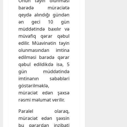
Onun təyin olunması
barədə müraciətə
qeydə alındığı gündən
ən geci 10 gün
müddətində baxılır və
müvafiq qərar qəbul
edilir. Müavinətin təyin
olunmasından imtina
edilməsi barədə qərar
qəbul edildikdə isə, 5
gün müddətində
imtinanın səbəbləri
göstərilməklə,
müraciət edən şəxsə
rəsmi məlumat verilir.
Paralel olaraq,
müraciət edən şəxsin
bu qərardan inzibati