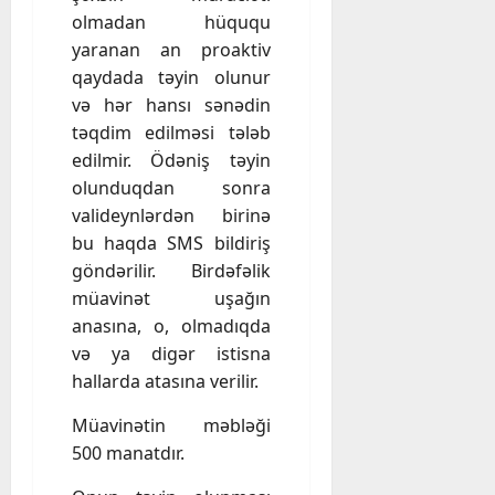
olmadan hüququ
yaranan an proaktiv
qaydada təyin olunur
və hər hansı sənədin
təqdim edilməsi tələb
edilmir. Ödəniş təyin
olunduqdan sonra
valideynlərdən birinə
bu haqda SMS bildiriş
göndərilir. Birdəfəlik
müavinət uşağın
anasına, o, olmadıqda
və ya digər istisna
hallarda atasına verilir.
Müavinətin məbləği
500 manatdır.