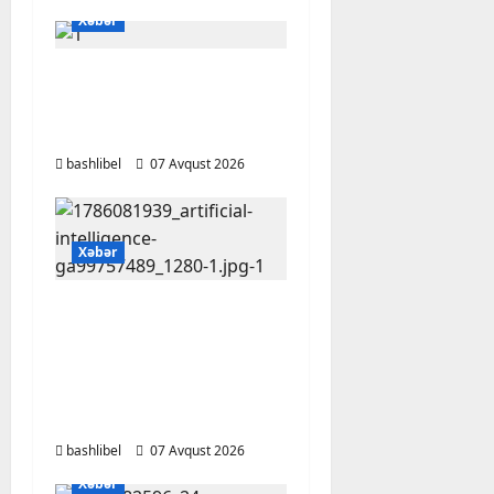
Xəbər
Başlıbel-Ağcaqız-
Qaraçanlı yolu açıldı –
FOTO, VİDEO
bashlibel
07 Avqust 2026
Xəbər
Psixoloqlardan
xəbərdarlıq: ChatGPT
ilə şəxsi məsələləri
müzakirə edərkən
ehtiyatlı olun
bashlibel
07 Avqust 2026
Xəbər