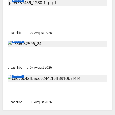
Psixoloqlardan xəbərdarlıq: ChatGPT ilə
şəxsi məsələləri müzakirə edərkən
ehtiyatlı olun
bashlibel
07 Avqust 2026
Xəbər
Altıncı hisləri heç vaxt aldatmır: yalançını
gözlərinin içinə baxıb deyən BÜRCLƏR
bashlibel
07 Avqust 2026
Xəbər
Kəlbəcərdə bal süzümünə başlanıb – FOTO,
VİDEO
bashlibel
06 Avqust 2026