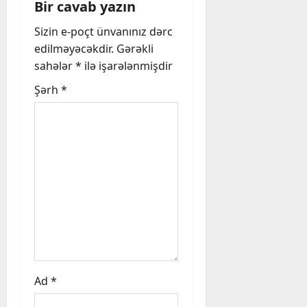
g
Bir cavab yazın
a
Sizin e-poçt ünvanınız dərc
edilməyəcəkdir.
Gərəkli
t
sahələr
*
ilə işarələnmişdir
i
Şərh
*
o
n
Ad
*