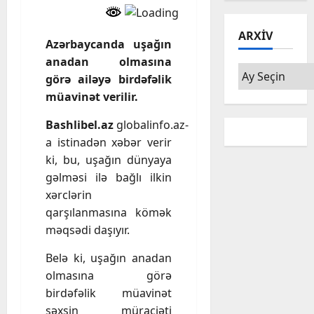
ARXIV
Azərbaycanda uşağın
anadan olmasına
Arxiv
görə ailəyə birdəfəlik
müavinət verilir.
Bashlibel.az
globalinfo.az-
a istinadən xəbər verir
ki, bu, uşağın dünyaya
gəlməsi ilə bağlı ilkin
xərclərin
qarşılanmasına kömək
məqsədi daşıyır.
Belə ki, uşağın anadan
olmasına görə
birdəfəlik müavinət
şəxsin müraciəti