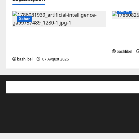
Xəbər
Xəbər
Altıncı hi
Psixoloqlardan xəbərdarlıq:
yalançını 
ChatGPT ilə şəxsi məsələləri
deyən B
müzakirə edərkən ehtiyatlı olun
bashlibel
bashlibel
07 Avqust 2026