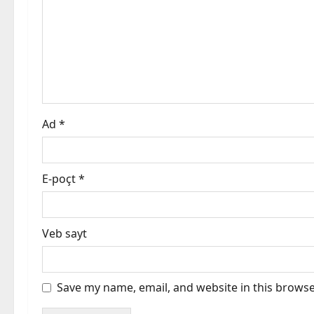
a
t
i
o
Ad
*
n
E-poçt
*
Veb sayt
Save my name, email, and website in this browse