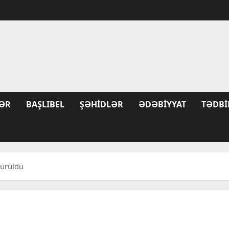
ƏR
BAŞLIBEL
ŞƏHIDLƏR
ƏDƏBIYYAT
TƏDBI
sürüldü