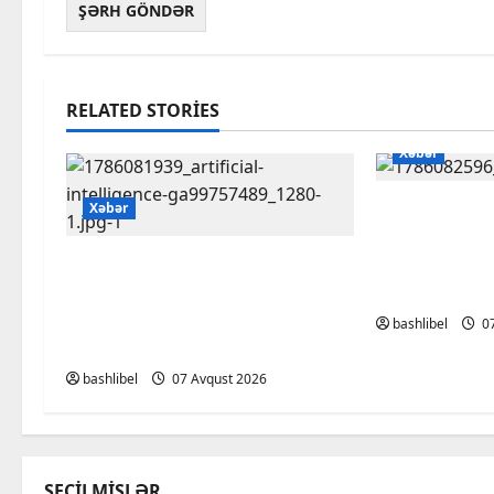
RELATED STORIES
Xəbər
Altıncı hislə
Xəbər
aldatmır: ya
Psixoloqlardan xəbərdarlıq:
gözlərinin i
ChatGPT ilə şəxsi məsələləri
BÜRCLƏR
müzakirə edərkən ehtiyatlı
bashlibel
07
olun
bashlibel
07 Avqust 2026
SEÇILMIŞLƏR