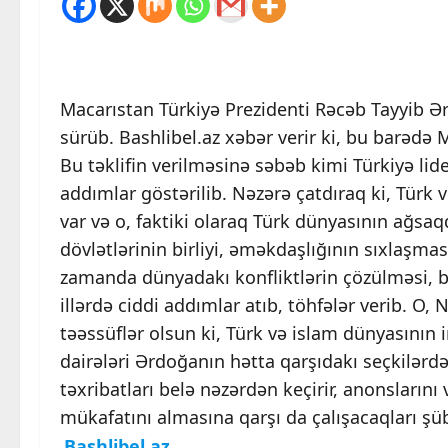
Macarıstan Türkiyə Prezidenti Rəcəb Tayyib Ə
sürüb. Bashlibel.az xəbər verir ki, bu barədə Ma
Bu təklifin verilməsinə səbəb kimi Türkiyə li
addımlar göstərilib. Nəzərə çatdıraq ki, Türk
var və o, faktiki olaraq Türk dünyasının ağsaq
dövlətlərinin birliyi, əməkdaşlığının sıxlaşm
zamanda dünyadakı konfliktlərin çözülməsi, 
illərdə ciddi addımlar atıb, töhfələr verib. O
təəssüflər olsun ki, Türk və islam dünyasının
dairələri Ərdoğanın hətta qarşıdakı seçkilərd
təxribatları belə nəzərdən keçirir, anonsların
mükafatını almasına qarşı da çalışacaqları şüb
Bashlibel.az