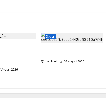
Xəbər
ri heç vaxt
Kəlbəcərdə bal süzümünə
lançını
başlanıb – FOTO, VİDEO
çinə baxıb deyən
bashlibel
06 Avqust 2026
 Avqust 2026