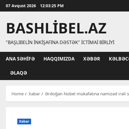
Skip
07 Avqust 2026
12:03:26 PM
to
content
BASHLIBEL.AZ
"BAŞLIBELIN İNKIŞAFINA DƏSTƏK" İCTIMAI BIRLIYI
ANA SƏHIFƏ
HAQQIMIZDA
XƏBƏR
KƏLBƏC
ƏLAQƏ
Home
Xəbər
Ərdoğan Nobel mükafatına namizəd irəli 
Xəbər