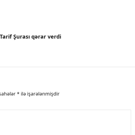
Tarif Şurası qərar verdi
 sahələr
*
ilə işarələnmişdir