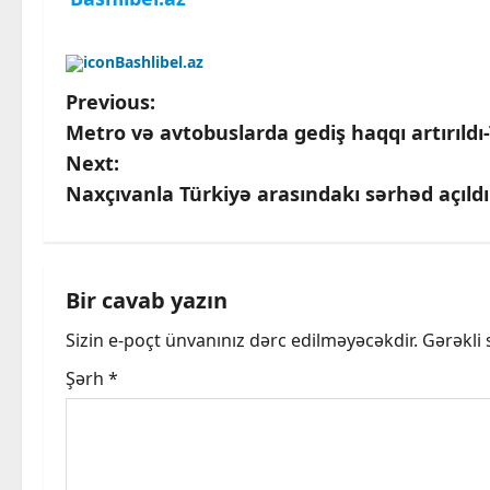
Bashlibel.az
P
Previous:
Metro və avtobuslarda gediş haqqı artırıldı-
o
Next:
s
Naxçıvanla Türkiyə arasındakı sərhəd açıldı
t
n
Bir cavab yazın
a
Sizin e-poçt ünvanınız dərc edilməyəcəkdir.
Gərəkli
v
Şərh
*
i
g