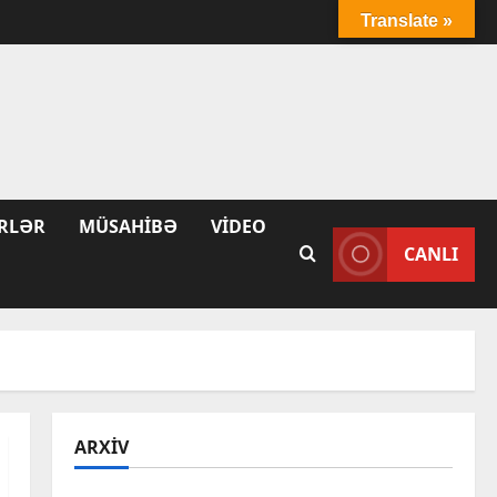
Translate »
RLƏR
MÜSAHIBƏ
VIDEO
CANLI
ARXIV