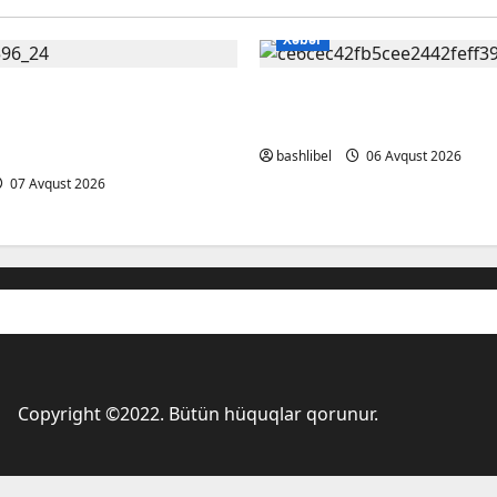
Xəbər
sləri heç vaxt aldatmır:
Kəlbəcərdə bal süzümü
gözlərinin içinə baxıb
başlanıb – FOTO, VİDEO
ÜRCLƏR
bashlibel
06 Avqust 2026
07 Avqust 2026
Copyright ©2022. Bütün hüquqlar qorunur.