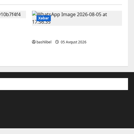
Xəbər
nə
BAŞLIBELDƏ YENİLİKLƏR
bashlibel
05 Avqust 2026