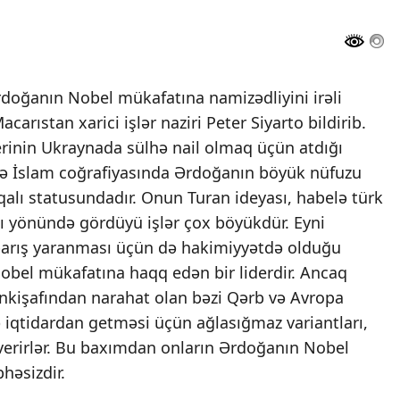
rdoğanın Nobel mükafatına namizədliyini irəli
carıstan xarici işlər naziri Peter Siyarto bildirib.
derinin Ukraynada sülhə nail olmaq üçün atdığı
 və İslam coğrafiyasında Ərdoğanın böyük nüfuzu
qalı statusundadır. Onun Turan ideyası, habelə türk
ası yönündə gördüyü işlər çox böyükdür. Eyni
barış yaranması üçün də hakimiyyətdə olduğu
, Nobel mükafatına haqq edən bir liderdir. Ancaq
 inkişafından narahat olan bəzi Qərb və Avropa
ə iqtidardan getməsi üçün ağlasığmaz variantları,
ı verirlər. Bu baxımdan onların Ərdoğanın Nobel
həsizdir.