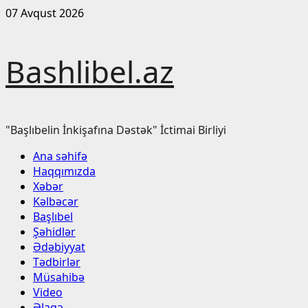
Skip
07 Avqust 2026
to
content
Bashlibel.az
"Başlıbelin İnkişafına Dəstək" İctimai Birliyi
Primary
Ana səhifə
Menu
Haqqımızda
Xəbər
Kəlbəcər
Başlıbel
Şəhidlər
Ədəbiyyat
Tədbirlər
Müsahibə
Video
Əlaqə