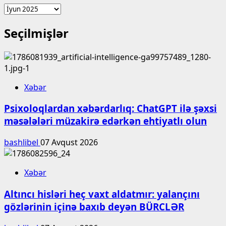
Arxiv
Seçilmişlər
Xəbər
Psixoloqlardan xəbərdarlıq: ChatGPT ilə şəxsi
məsələləri müzakirə edərkən ehtiyatlı olun
bashlibel
07 Avqust 2026
Xəbər
Altıncı hisləri heç vaxt aldatmır: yalançını
gözlərinin içinə baxıb deyən BÜRCLƏR