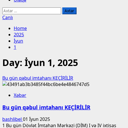
Axtarış:
Canlı
Home
2025
İyun
1
Day:
İyun 1, 2025
Bu gün qəbul imtahanı KEÇİRİLİR
Xəbər
Bu gün qəbul imtahanı KEÇİRİLİR
bashlibel
01 İyun 2025
1 Bu gün Dövlət İmtahan Mərkəzi (DİM) I və IV ixtisas