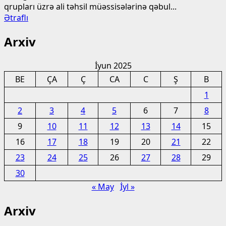
qrupları üzrə ali təhsil müəssisələrinə qəbul...
Read
Ətraflı
more
Arxiv
about
Bu
gün
İyun 2025
qəbul
BE
ÇA
Ç
CA
C
Ş
B
imtahanı
1
KEÇİRİLİR
2
3
4
5
6
7
8
9
10
11
12
13
14
15
16
17
18
19
20
21
22
23
24
25
26
27
28
29
30
« May
İyl »
Arxiv