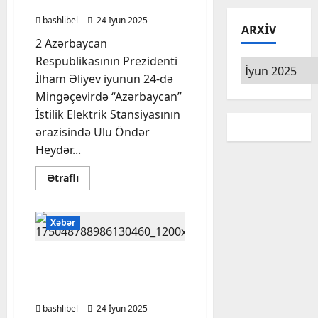
açılış mərasimi keçirilib
bashlibel
24 İyun 2025
ARXIV
2 Azərbaycan
Respublikasının Prezidenti
Arxiv
İlham Əliyev iyunun 24-də
Mingəçevirdə “Azərbaycan”
İstilik Elektrik Stansiyasının
ərazisində Ulu Öndər
Heydər...
Read
Ətraflı
more
about
Mingəçevirdə
“8
Xəbər
Noyabr”
Elektrik
Stansiyasının
açılış
“Başlıbel: mühasirə
mərasimi
gündəliyi” filminin
keçirilib
premyerası keçiriləcək
bashlibel
24 İyun 2025