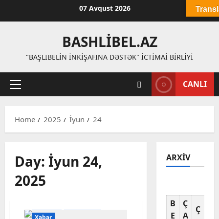
Skip
07 Avqust 2026
Transl
to
content
BASHLIBEL.AZ
"BAŞLIBELIN İNKIŞAFINA DƏSTƏK" İCTIMAI BIRLIYI
CANLI
Primary
Menu
Home
2025
İyun
24
Day:
İyun 24,
ARXIV
2025
B
Ç
C
Başlıbel
Ədəbiyyat
Ç
E
A
A
Xəbər