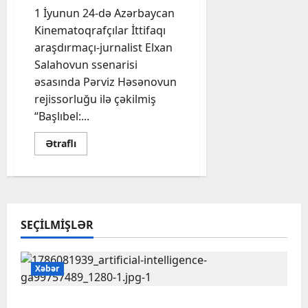
1 İyunun 24-də Azərbaycan
Kinematoqrafçılar İttifaqı
araşdırmaçı-jurnalist Elxan
Salahovun ssenarisi
əsasında Pərviz Həsənovun
rejissorluğu ilə çəkilmiş
“Başlıbel:...
Read
Ətraflı
more
about
“Başlıbel:
mühasirə
gündəliyi”
filminin
premyerası
keçiriləcək
SEÇILMIŞLƏR
Xəbər
Psixoloqlardan xəbərdarlıq: ChatGPT ilə