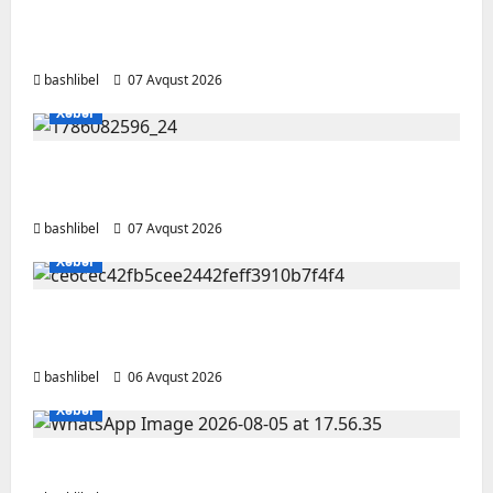
şəxsi məsələləri müzakirə edərkən
ehtiyatlı olun
bashlibel
07 Avqust 2026
Xəbər
Altıncı hisləri heç vaxt aldatmır: yalançını
gözlərinin içinə baxıb deyən BÜRCLƏR
bashlibel
07 Avqust 2026
Xəbər
Kəlbəcərdə bal süzümünə başlanıb – FOTO,
VİDEO
bashlibel
06 Avqust 2026
Xəbər
BAŞLIBELDƏ YENİLİKLƏR