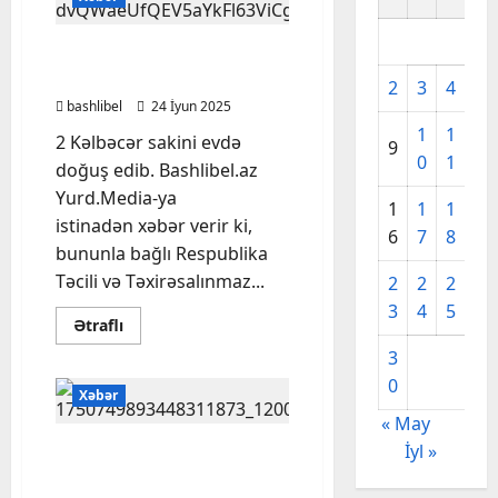
33 il sonra Kəlbəcərdə ilk
körpə doğuldu
2
3
4
5
bashlibel
24 İyun 2025
1
1
1
2 Kəlbəcər sakini evdə
9
0
1
2
doğuş edib. Bashlibel.az
Yurd.Media-ya
1
1
1
1
istinadən xəbər verir ki,
6
7
8
9
bununla bağlı Respublika
Təcili və Təxirəsalınmaz...
2
2
2
2
3
4
5
6
Read
Ətraflı
more
about
3
33
0
il
Xəbər
sonra
Kəlbəcərdə
« May
ilk
körpə
İyl »
Mingəçevirdə “8 Noyabr”
doğuldu
Elektrik Stansiyasının