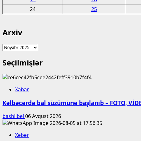
24
25
Arxiv
Arxiv
Seçilmişlər
Xəbər
Kəlbəcərdə bal süzümünə başlanıb – FOTO, VİD
bashlibel
06 Avqust 2026
Xəbər