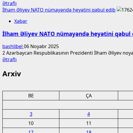
Read
Ətraflı
more
İlham Əliyev NATO nümayəndə heyətini qəbul edib
about
Xəbər
Türkiyə
hərbçiləri
İlham Əliyev NATO nümayəndə heyətini qəbul 
və
F-
bashlibel
06 Noyabr 2025
16-
2 Azərbaycan Respublikasının Prezidenti İlham Əliyev noy
ları
Read
Ətraflı
Bakıda
more
hərbi
Arxiv
about
paradda
İlham
iştirak
Əliyev
edəcək
NATO
BE
ÇA
nümayəndə
heyətini
qəbul
3
4
edib
10
11
17
18