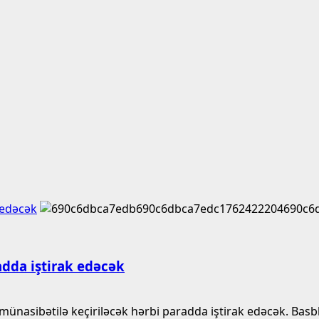
k edəcək
radda iştirak edəcək
ünasibətilə keçiriləcək hərbi paradda iştirak edəcək. Basbli