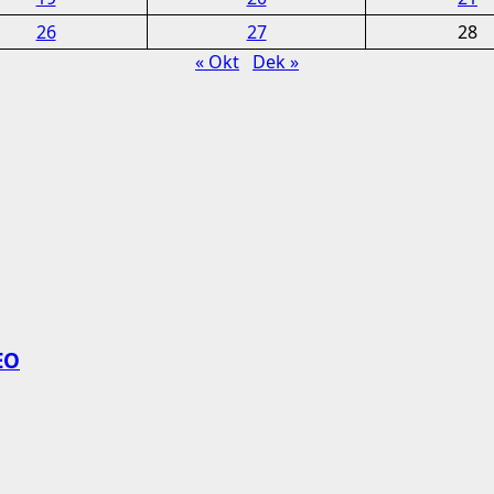
26
27
28
« Okt
Dek »
EO