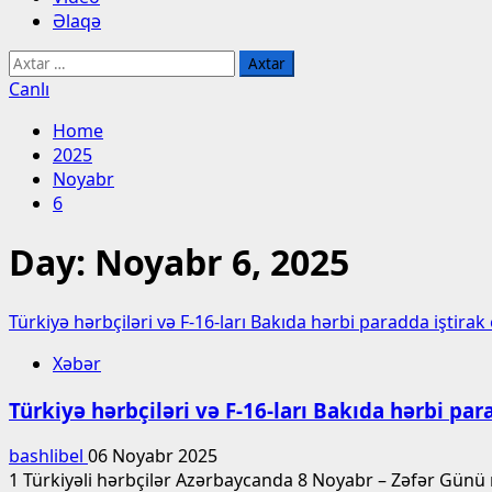
Əlaqə
Axtarış:
Canlı
Home
2025
Noyabr
6
Day:
Noyabr 6, 2025
Türkiyə hərbçiləri və F-16-ları Bakıda hərbi paradda iştira
Xəbər
Türkiyə hərbçiləri və F-16-ları Bakıda hərbi pa
bashlibel
06 Noyabr 2025
1 Türkiyəli hərbçilər Azərbaycanda 8 Noyabr – Zəfər Günü m