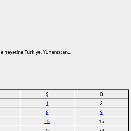
heyətinə Türkiyə, Yunanıstan,...
Ş
B
1
2
8
9
15
16
22
23