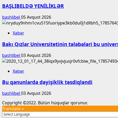
BAŞLIBELDƏ YENİLİKLƏR
bashlibel
05 Avqust 2026
Xəbər
Bakı Qızlar Universitetinin tələbələri bu unive
bashlibel
03 Avqust 2026
Xəbər
Bu qanunlarda dəyişiklik təsdiqləndi
bashlibel
03 Avqust 2026
Copyright ©2022. Bütün hüquqlar qorunur.
Translate »