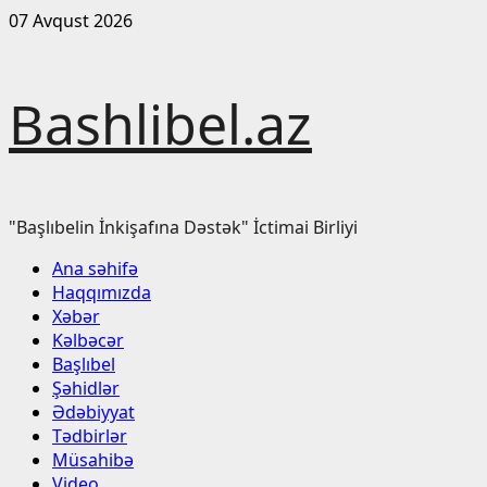
Skip
07 Avqust 2026
to
content
Bashlibel.az
"Başlıbelin İnkişafına Dəstək" İctimai Birliyi
Primary
Ana səhifə
Menu
Haqqımızda
Xəbər
Kəlbəcər
Başlıbel
Şəhidlər
Ədəbiyyat
Tədbirlər
Müsahibə
Video