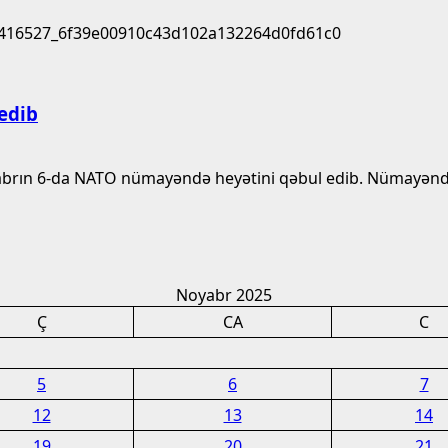
edib
abrın 6-da NATO nümayəndə heyətini qəbul edib. Nümayəndə 
Noyabr 2025
Ç
CA
C
5
6
7
12
13
14
19
20
21