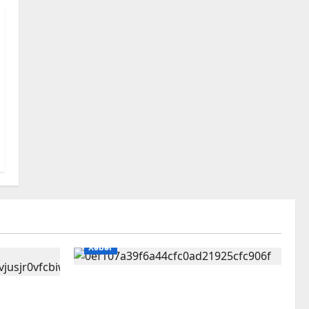
Xəbər
Kəlbəcərin Ağcakənd kəndində
k
34 ildən sonra ilk toy məclisi