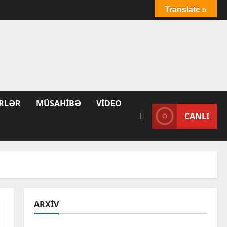
Translate »
RLƏR
MÜSAHIBƏ
VIDEO
CANLI
ARXIV