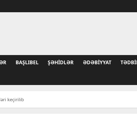
ƏR
BAŞLIBEL
ŞƏHIDLƏR
ƏDƏBIYYAT
TƏDBI
i keçirilib