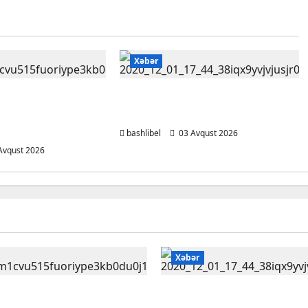
Xəbər
Universitetinin
Bu qanunlarda dəyişiklik
u universitetlərə
təsdiqləndi
k
bashlibel
03 Avqust 2026
Avqust 2026
Xəbər
ar Universitetinin
Bu qanunlarda dəyişikli