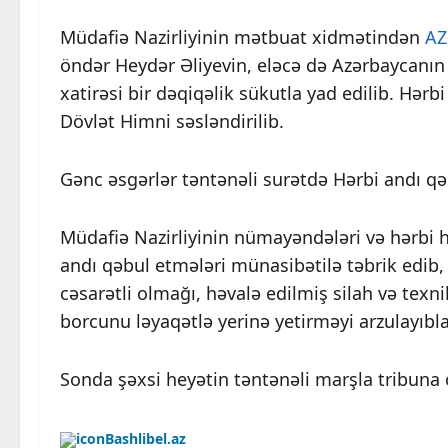
Müdafiə Nazirliyinin mətbuat xidmətindən
AZ
öndər Heydər Əliyevin, eləcə də Azərbaycanın 
xatirəsi bir dəqiqəlik sükutla yad edilib. Hər
Dövlət Himni səsləndirilib.
Gənc əsgərlər təntənəli surətdə Hərbi andı qə
Müdafiə Nazirliyinin nümayəndələri və hərbi h
andı qəbul etmələri münasibətilə təbrik edib, 
cəsarətli olmağı, həvalə edilmiş silah və tex
borcunu ləyaqətlə yerinə yetirməyi arzulayıbla
Sonda şəxsi heyətin təntənəli marşla tribuna
Bashlibel.az