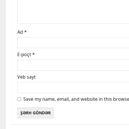
t
i
o
Ad
*
n
E-poçt
*
Veb sayt
Save my name, email, and website in this browse