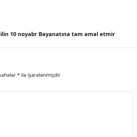
 ilin 10 noyabr Bəyanatına tam əməl etmir
 sahələr
*
ilə işarələnmişdir