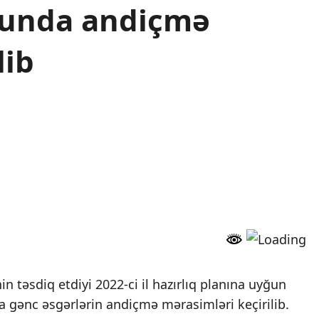
sunda andiçmə
lib
 təsdiq etdiyi 2022-ci il hazırlıq planına uyğun
 gənc əsgərlərin andiçmə mərasimləri keçirilib.