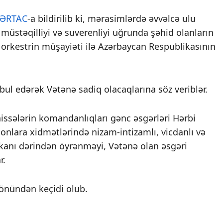
ƏRTAC
-a bildirilib ki, mərasimlərdə əvvəlcə ulu
müstəqilliyi və suverenliyi uğrunda şəhid olanların
bi orkestrin müşayiəti ilə Azərbaycan Respublikasının
bul edərək Vətənə sadiq olacaqlarına söz veriblər.
issələrin komandanlıqları gənc əsgərləri Hərbi
onlara xidmətlərində nizam-intizamlı, vicdanlı və
nikanı dərindən öyrənməyi, Vətənə olan əsgəri
r.
 önündən keçidi olub.