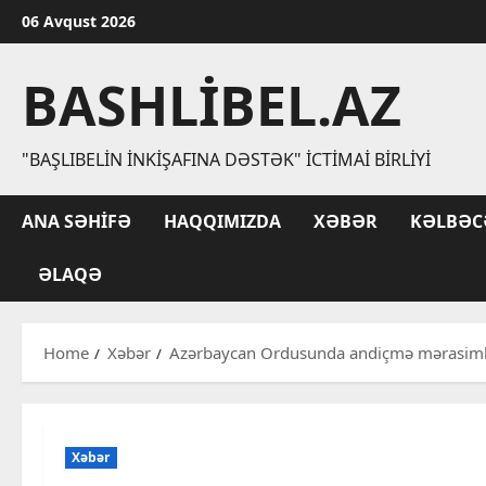
Skip
06 Avqust 2026
to
content
BASHLIBEL.AZ
"BAŞLIBELIN İNKIŞAFINA DƏSTƏK" İCTIMAI BIRLIYI
ANA SƏHIFƏ
HAQQIMIZDA
XƏBƏR
KƏLBƏC
ƏLAQƏ
Home
Xəbər
Azərbaycan Ordusunda andiçmə mərasimlər
Xəbər