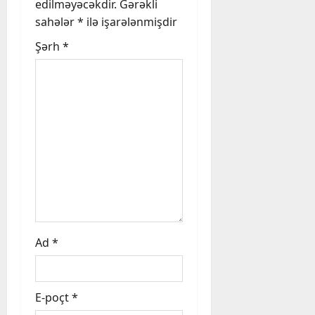
edilməyəcəkdir.
Gərəkli
g
sahələr
*
ilə işarələnmişdir
a
Şərh
*
t
i
o
n
Ad
*
E-poçt
*