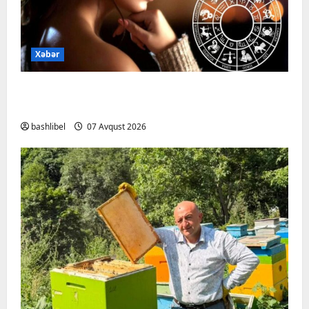
Xəbər
Altıncı hisləri heç vaxt aldatmır: yalançını
gözlərinin içinə baxıb deyən BÜRCLƏR
bashlibel
07 Avqust 2026