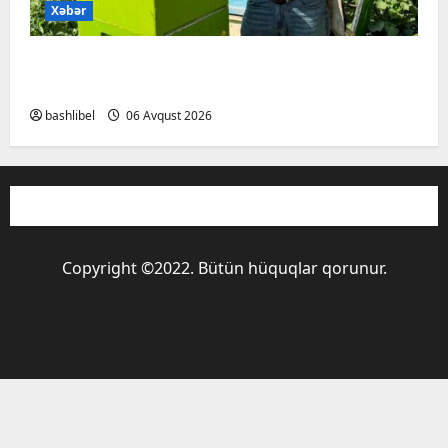
Xəbər
Kəlbəcərdə bal süzümünə başlanıb – FOTO,
VİDEO
bashlibel
06 Avqust 2026
Copyright ©2022. Bütün hüquqlar qorunur.