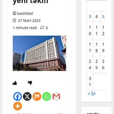
yeni təklif
bashlibel
3
4
5
6
27 Mart 2023
1
1
1
1
1 minute read
0
0
1
2
3
1
1
1
2
7
8
9
0
2
2
2
2
4
5
6
7
3
1
« İyl