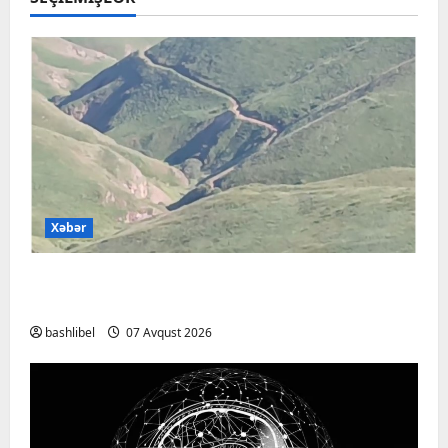
Xəbər
Başlıbel-Ağcaqız-Qaraçanlı yolu açıldı –
FOTO, VİDEO
bashlibel
07 Avqust 2026