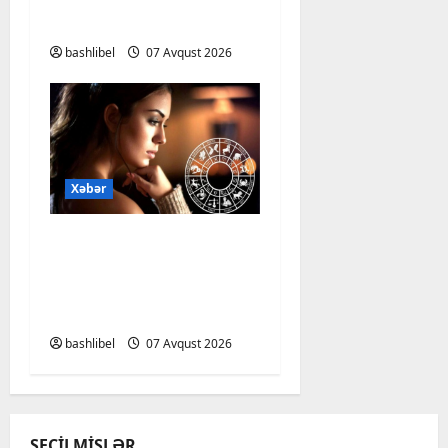
ehtiyatlı olun
bashlibel
07 Avqust 2026
Xəbər
Altıncı hisləri heç vaxt
aldatmır: yalançını
gözlərinin içinə baxıb
deyən BÜRCLƏR
bashlibel
07 Avqust 2026
SEÇILMIŞLƏR