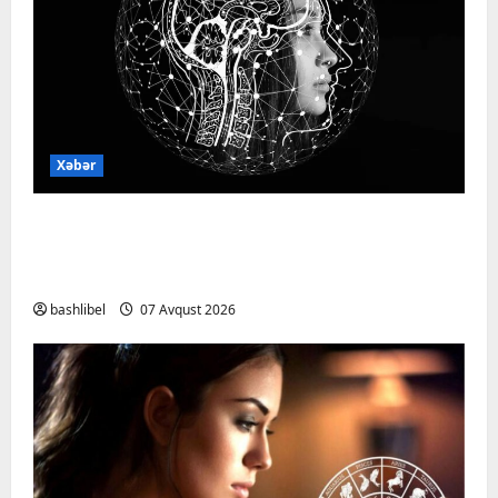
Xəbər
Psixoloqlardan xəbərdarlıq: ChatGPT ilə
şəxsi məsələləri müzakirə edərkən
ehtiyatlı olun
bashlibel
07 Avqust 2026