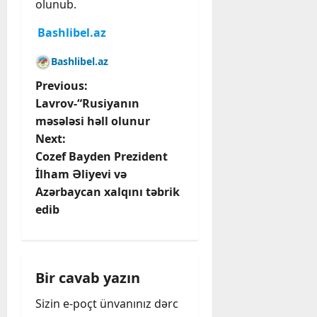
olunub.
Bashlibel.az
Bashlibel.az
P
Previous:
Lavrov-“Rusiyanın
o
məsələsi həll olunur
Next:
s
Cozef Bayden Prezident
t
İlham Əliyevi və
Azərbaycan xalqını təbrik
n
edib
a
v
Bir cavab yazın
i
Sizin e-poçt ünvanınız dərc