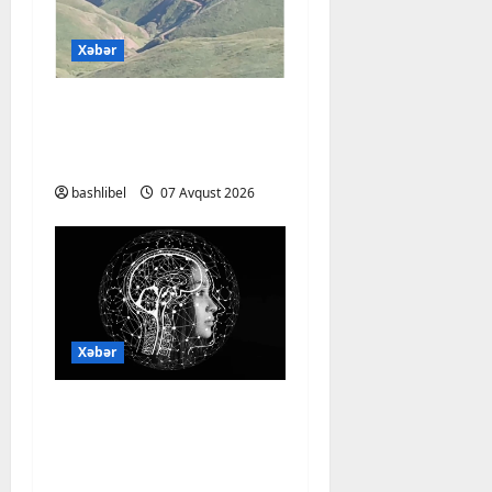
Xəbər
Başlıbel-Ağcaqız-
Qaraçanlı yolu açıldı –
FOTO, VİDEO
bashlibel
07 Avqust 2026
Xəbər
Psixoloqlardan
xəbərdarlıq: ChatGPT
ilə şəxsi məsələləri
müzakirə edərkən