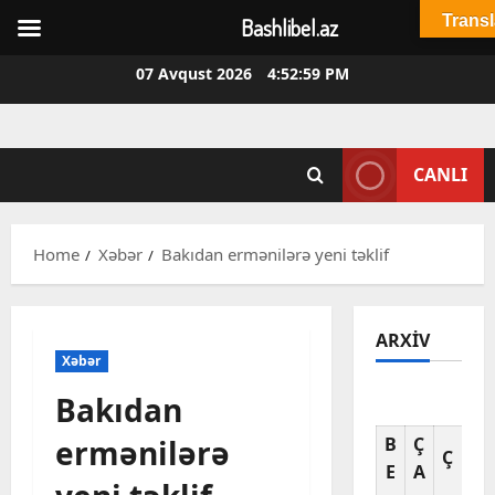
Transl
Bashlibel.az
Skip
07 Avqust 2026
4:53:00 PM
to
content
CANLI
Home
Xəbər
Bakıdan ermənilərə yeni təklif
ARXIV
Xəbər
Bakıdan
Av
ermənilərə
B
Ç
C
Ç
E
A
A