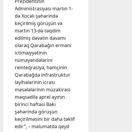
Prezidentinin
Administrasiyası martın 1-
də Xocalı şəhərində
keçirilmiş görüşün və
martın 13-də təqdim
edilmiş dəvətin davamı
olaraq Qarabağın erməni
ictimaiyyətinin
nümayəndələrini
reinteqrasiya, həmçinin
Qarabağda infrastruktur
layihələrinin icrası
məsələlərinin müzakirəsi
məqsədilə aprel ayının
birinci həftəsi Bakı
şəhərində görüşün
keçirilməsini bir daha təklif
edir”, – məlumatda qeyd