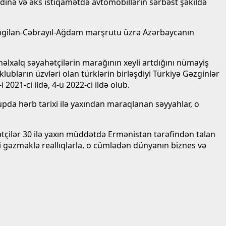
dinə və əks istiqamətdə avtomobillərin sərbəst şəkildə
Zəngilan-Cəbrayıl-Ağdam marşrutu üzrə Azərbaycanın
əlxalq səyahətçilərin marağının xeyli artdığını nümayiş
lubların üzvləri olan türklərin birləşdiyi Türkiyə Gəzginlər
021-ci ildə, 4-ü 2022-ci ildə olub.
upda hərb tarixi ilə yaxından maraqlanan səyyahlar, o
ətçilər 30 ilə yaxın müddətdə Ermənistan tərəfindən talan
ri gəzməklə reallıqlarla, o cümlədən dünyanın biznes və