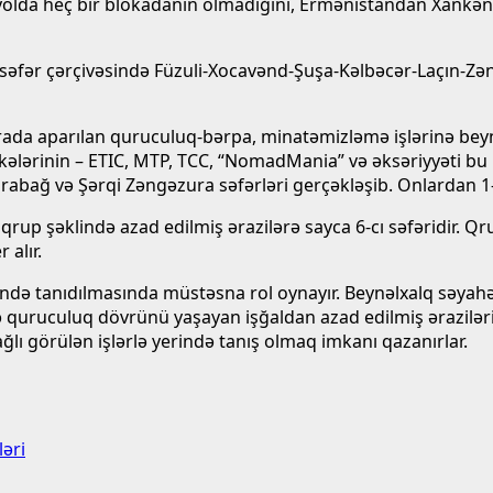
r yolda heç bir blokadanın olmadığını, Ermənistandan Xankən
q, səfər çərçivəsində Füzuli-Xocavənd-Şuşa-Kəlbəcər-Laçın-
urada aparılan quruculuq-bərpa, minatəmizləmə işlərinə beyn
əkələrinin – ETIC, MTP, TCC, “NomadMania” və əksəriyyəti bu k
abağ və Şərqi Zəngəzura səfərləri gerçəkləşib. Onlardan 1-i 2
qrup şəklində azad edilmiş ərazilərə sayca 6-cı səfəridir. Qr
 alır.
sində tanıdılmasında müstəsna rol oynayır. Beynəlxalq səyah
a və quruculuq dövrünü yaşayan işğaldan azad edilmiş ərazilə
ağlı görülən işlərlə yerində tanış olmaq imkanı qazanırlar.
əri