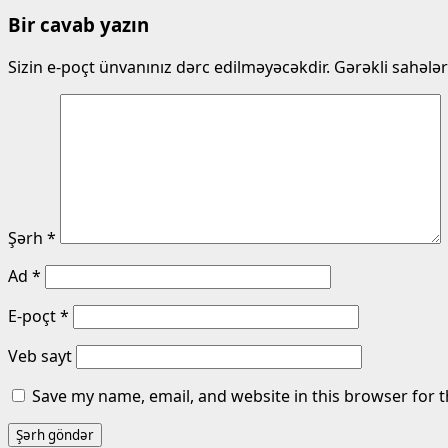
Bir cavab yazın
Sizin e-poçt ünvanınız dərc edilməyəcəkdir.
Gərəkli sahələ
Şərh
*
Ad
*
E-poçt
*
Veb sayt
Save my name, email, and website in this browser for 