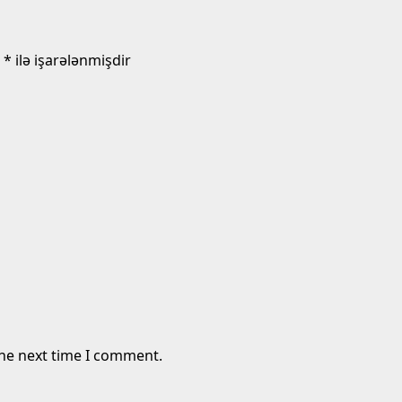
r
*
ilə işarələnmişdir
the next time I comment.