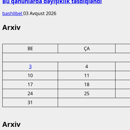
Bu qanunlarda dəyişiklik təsdiqləndi
bashlibel
03 Avqust 2026
Arxiv
BE
ÇA
3
4
10
11
17
18
24
25
31
Arxiv