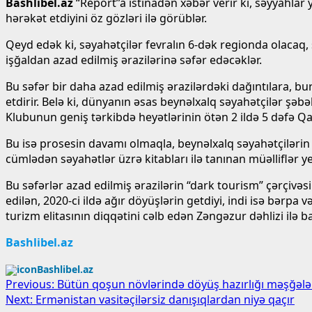
Bashlibel.az
“Report”a istinadən xəbər verir ki, səyyahla
hərəkət etdiyini öz gözləri ilə görüblər.
Qeyd edək ki, səyahətçilər fevralın 6-dək regionda olaca
işğaldan azad edilmiş ərazilərinə səfər edəcəklər.
Bu səfər bir daha azad edilmiş ərazilərdəki dağıntılara, b
etdirir. Belə ki, dünyanın əsas beynəlxalq səyahətçilər şəb
Klubunun geniş tərkibdə heyətlərinin ötən 2 ildə 5 dəfə Qar
Bu isə prosesin davamı olmaqla, beynəlxalq səyahətçilərin 
cümlədən səyahətlər üzrə kitabları ilə tanınan müəlliflər yer
Bu səfərlər azad edilmiş ərazilərin “dark tourism” çərçivə
edilən, 2020-ci ildə ağır döyüşlərin getdiyi, indi isə bərp
turizm elitasının diqqətini cəlb edən Zəngəzur dəhlizi ilə b
Bashlibel.az
Bashlibel.az
Post
Previous:
Bütün qoşun növlərində döyüş hazırlığı məşğələl
Next:
Ermənistan vasitəçilərsiz danışıqlardan niyə qaçır
navigation