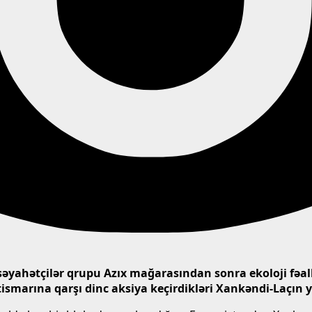
səyahətçilər qrupu Azıx mağarasından sonra ekoloji fəa
ismarına qarşı dinc aksiya keçirdikləri Xankəndi-Laçın y