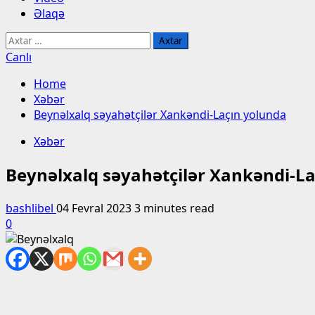
Əlaqə
Axtarış:
Canlı
Home
Xəbər
Beynəlxalq səyahətçilər Xankəndi-Laçın yolunda
Xəbər
Beynəlxalq səyahətçilər Xankəndi-L
bashlibel
04 Fevral 2023
3 minutes read
0