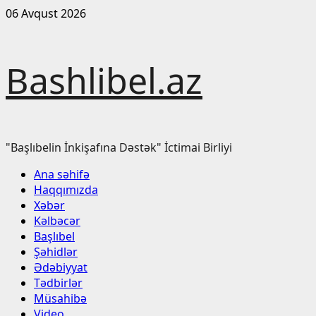
Skip
06 Avqust 2026
to
content
Bashlibel.az
"Başlıbelin İnkişafına Dəstək" İctimai Birliyi
Primary
Ana səhifə
Menu
Haqqımızda
Xəbər
Kəlbəcər
Başlıbel
Şəhidlər
Ədəbiyyat
Tədbirlər
Müsahibə
Video