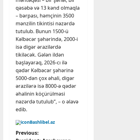
məntəqəsi – bir şəhər, bir
qəsəbə və 13 kənd olmaqla
– bərpası, həmçinin 3500
mənzilin tikintisi nəzərdə
tutulub. Bunun 1500-ü
Kəlbəcər şəhərində, 2000-i
isə digər ərazilərdə
tikiləcək. Gələn ildən
başlayaraq, 2026-cı ilə
qədər Kəlbəcər şəhərinə
5000-dən çox əhali, digər
ərazilərə isə 8000-ə qədər
əhalinin köçürülməsi
nəzərdə tutulub”, – o əlavə
edib.
Bashlibel.az
P
Previous: