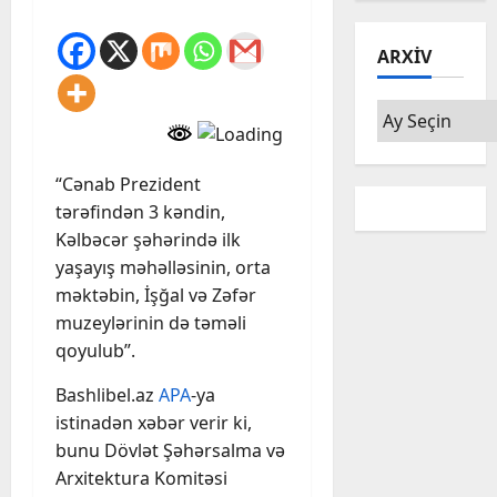
ARXIV
Arxiv
“Cənab Prezident
tərəfindən 3 kəndin,
Kəlbəcər şəhərində ilk
yaşayış məhəlləsinin, orta
məktəbin, İşğal və Zəfər
muzeylərinin də təməli
qoyulub”.
Bashlibel.az
APA
-ya
istinadən xəbər verir ki,
bunu Dövlət Şəhərsalma və
Arxitektura Komitəsi