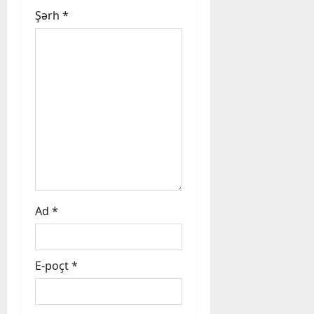
Şərh
*
o
n
Ad
*
E-poçt
*