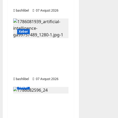
FOTO, VİDEO
bashlibel
07 Avqust 2026
Xəbər
Psixoloqlardan
xəbərdarlıq: ChatGPT
ilə şəxsi məsələləri
müzakirə edərkən
ehtiyatlı olun
bashlibel
07 Avqust 2026
Xəbər
Altıncı hisləri heç vaxt
aldatmır: yalançını
gözlərinin içinə baxıb