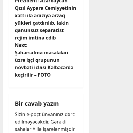
Prezident: Azərbaycan
o
Qızıl Aypara Cəmiyyətinin
xətti ilə əraziyə ərzaq
s
yükləri çatdırılıb, lakin
t
qanunsuz separatist
rejim imtina edib
n
Next:
Şəhərsalma məsələləri
a
üzrə işçi qrupunun
v
növbəti iclası Kəlbəcərdə
keçirilir – FOTO
i
g
Bir cavab yazın
a
Sizin e-poçt ünvanınız dərc
t
edilməyəcəkdir.
Gərəkli
sahələr
*
ilə işarələnmişdir
i