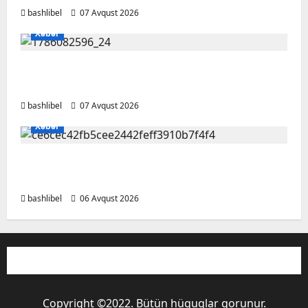
bashlibel
07 Avqust 2026
Xəbər
Altıncı hisləri heç vaxt aldatmır: yalançını
gözlərinin içinə baxıb deyən BÜRCLƏR
bashlibel
07 Avqust 2026
Xəbər
Kəlbəcərdə bal süzümünə başlanıb – FOTO,
VİDEO
bashlibel
06 Avqust 2026
Copyright ©2022. Bütün hüquqlar qorunur.