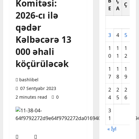
Komitəsi:
B
Ç
C
Ç
E
A
A
2026-cı ilə
qədər
3
4
5
6
Kəlbəcərə 13
1
1
1
1
000 əhali
0
1
2
3
köçürüləcək
1
1
1
2
7
8
9
0
bashlibel
07 Sentyabr 2023
2
2
2
2
2 minutes read
0
4
5
6
7
3
1
« İyl