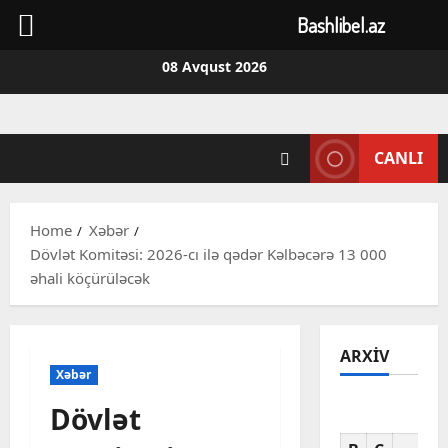
Bashlibel.az
Skip
08 Avqust 2026
to
content
CANLI
Home
Xəbər
Dövlət Komitəsi: 2026-cı ilə qədər Kəlbəcərə 13 000
əhali köçürüləcək
ARXIV
Xəbər
Dövlət
Av