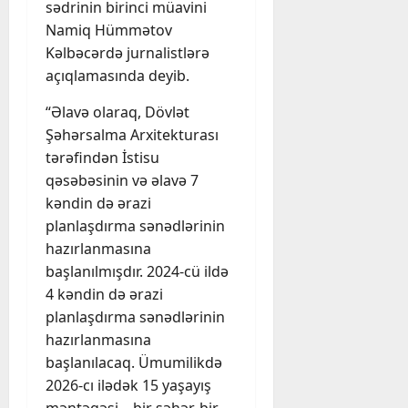
sədrinin birinci müavini
Namiq Hümmətov
Kəlbəcərdə jurnalistlərə
açıqlamasında deyib.
“Əlavə olaraq, Dövlət
Şəhərsalma Arxitekturası
tərəfindən İstisu
qəsəbəsinin və əlavə 7
kəndin də ərazi
planlaşdırma sənədlərinin
hazırlanmasına
başlanılmışdır. 2024-cü ildə
4 kəndin də ərazi
planlaşdırma sənədlərinin
hazırlanmasına
başlanılacaq. Ümumilikdə
2026-cı ilədək 15 yaşayış