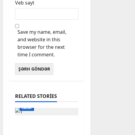
Veb sayt
Save my name, email,
and website in this
browser for the next
time I comment.
RELATED STORIES
Xəbər
Başlıbel-Ağcaqız-
Qaraçanlı yolu açıldı –