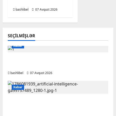
deyən BÜRCLƏR
bashlibel
07 Avqust 2026
SEÇILMIŞLƏR
Xəbər
Başlıbel-Ağcaqız-Qaraçanlı yolu açıldı –
FOTO, VİDEO
bashlibel
07 Avqust 2026
Xəbər
Psixoloqlardan xəbərdarlıq: ChatGPT ilə
şəxsi məsələləri müzakirə edərkən
ehtiyatlı olun