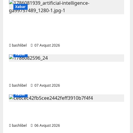
Xəbər
Psixoloqlardan xəbərdarlıq: ChatGPT ilə
şəxsi məsələləri müzakirə edərkən
ehtiyatlı olun
bashlibel
07 Avqust 2026
Xəbər
Altıncı hisləri heç vaxt aldatmır: yalançını
gözlərinin içinə baxıb deyən BÜRCLƏR
bashlibel
07 Avqust 2026
Xəbər
Kəlbəcərdə bal süzümünə başlanıb – FOTO,
VİDEO
bashlibel
06 Avqust 2026