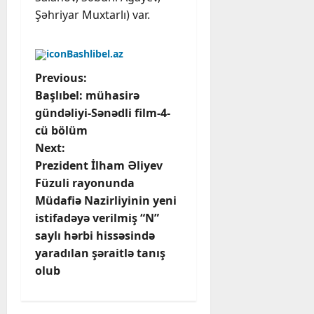
Şəhriyar Muxtarlı) var.
Bashlibel.az
P
Previous:
Başlıbel: mühasirə
o
gündəliyi-Sənədli film-4-
cü bölüm
s
Next:
t
Prezident İlham Əliyev
Füzuli rayonunda
n
Müdafiə Nazirliyinin yeni
istifadəyə verilmiş “N”
a
saylı hərbi hissəsində
v
yaradılan şəraitlə tanış
olub
i