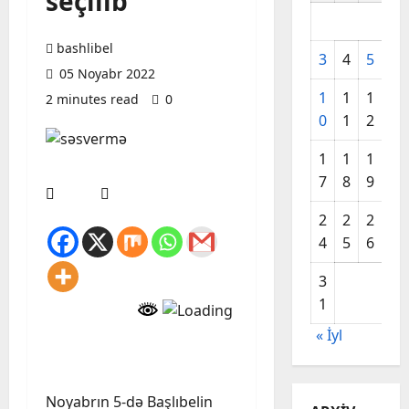
seçilib
bashlibel
3
4
5
6
05 Noyabr 2022
1
1
1
1
2 minutes read
0
0
1
2
3
1
1
1
2
7
8
9
0
2
2
2
2
4
5
6
7
3
1
« İyl
Noyabrın 5-də Başlıbelin