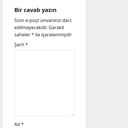
g
Bir cavab yazın
a
Sizin e-poçt ünvanınız dərc
t
edilməyəcəkdir.
Gərəkli
sahələr
*
ilə işarələnmişdir
i
Şərh
*
o
n
Ad
*