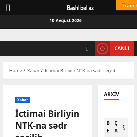
Transl
Bashlibel.az
Skip
10 Avqust 2026
to
content
CANLI
Home
Xəbər
İctimai Birliyin NTK-na sədr seçilib
ARXIV
Xəbər
İctimai Birliyin
Av
NTK-na sədr
B
Ç
C
Ç
E
A
A