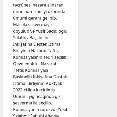
təcrübəsi nəzərə alınaraq
onun namizədliyi üzərində
ümumi qərara gəlinib.
Məsələ səsverməyə
qoyulub və Yusif Sadıq oğlu
Salahov Başlıbelin
İnkişafına Dəstək İctimai
Birliyinin Nəzarət Təftiş
Komissiyasının sədri seçilib.
Qeyd edək ki, Nəzarət
Təftiş Komissiyası
Başlıbelin İnkişafına Dəstək
İctimai Birliyinin 9 oktyabr
2022-ci ildə keçirilmiş
Ümumi yığıncağında gizli
səsvermə ilə seçilib.
Komissiyanın üç üzvü (Yusif
Salahov, Səbuhi Ağayev,