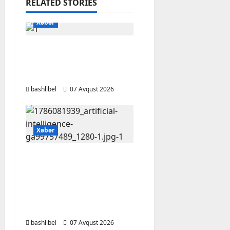
RELATED STORIES
Xəbər
Başlıbel-Ağcaqız-
Qaraçanlı yolu açıldı –
FOTO, VİDEO
bashlibel
07 Avqust 2026
Xəbər
Psixoloqlardan
xəbərdarlıq: ChatGPT
ilə şəxsi məsələləri
müzakirə edərkən
ehtiyatlı olun
bashlibel
07 Avqust 2026