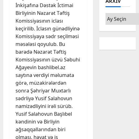
ARXIV
İnkişafına Dəstək İctimai
Birliyinin Nəzarət Təftiş
Arxiv
Komissiyasının iclası
keçirilib. İclasın günədliyinə
Komissiyaya sədr seçilməsi
məsələsi qoyulub. Bu
barədə Nəzarət Təftiş
Komissiyasının üzvü Səbuhi
Ağayevin bashlibel.az
saytına verdiyi məlumata
görə, müzakirələrdən
sonra Şəhriyar Muxtarlı
sədrliyə Yusif Salahovun
namizədliyini irəli sürüb.
Yusif Salahovun Başlıbel
kəndinin və Birliyin
ağsaqqallarından biri
olması, həyat və iş