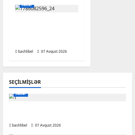
Xəbər
Altıncı hisləri heç vaxt
aldatmır: yalançını
gözlərinin içinə baxıb
deyən BÜRCLƏR
bashlibel
07 Avqust 2026
SEÇILMIŞLƏR
Xəbər
Başlıbel-Ağcaqız-Qaraçanlı yolu açıldı –
FOTO, VİDEO
bashlibel
07 Avqust 2026