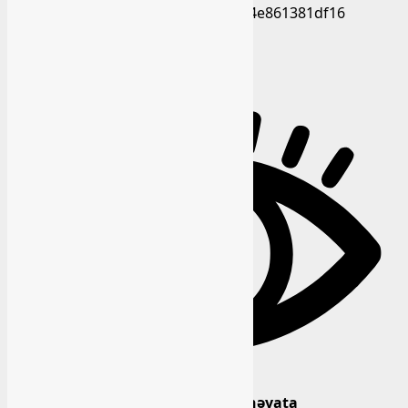
“Qarabağda silahsızlaşdırmanın həyata