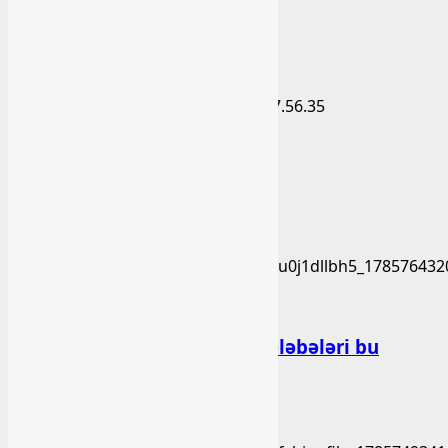
Arxiv
Seçilmişlər
Xəbər
BAŞLIBELDƏ YENİLİKLƏR
bashlibel
05 Avqust 2026
Xəbər
Bakı Qızlar Universitetinin tələbələri bu
universitetlərə köçürüləcək
bashlibel
03 Avqust 2026