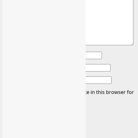
Şərh
*
Ad
*
E-poçt
*
Veb sayt
Save my name, email, and website in this browser for
the next time I comment.
Related Stories