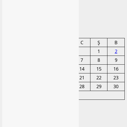
bashlibel
03 Avqust 2026
Arxiv
Avqust 2026
BE
ÇA
Ç
CA
C
Ş
B
1
2
3
4
5
6
7
8
9
10
11
12
13
14
15
16
17
18
19
20
21
22
23
24
25
26
27
28
29
30
31
« İyl
Arxiv