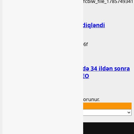
Xəbər
Bu qanunlarda dəyişiklik təsdiqləndi
bashlibel
03 Avqust 2026
Xəbər
Kəlbəcərin Ağcakənd kəndində 34 ildən sonra
ilk toy məclisi keçirildi – VİDEO
bashlibel
02 Avqust 2026
Copyright ©2022. Bütün hüquqlar qorunur.
Translate »
Bashlibel.az