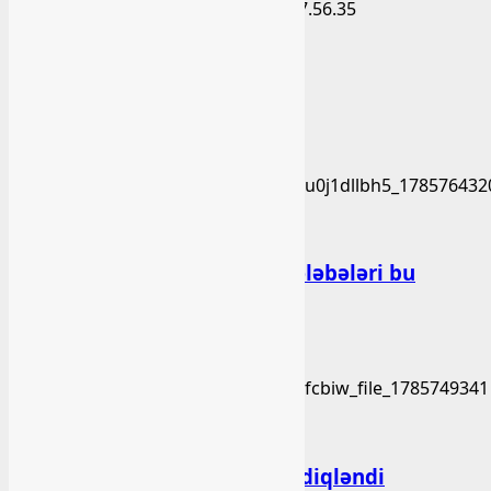
Xəbər
BAŞLIBELDƏ YENİLİKLƏR
bashlibel
05 Avqust 2026
Xəbər
Bakı Qızlar Universitetinin tələbələri bu
universitetlərə köçürüləcək
bashlibel
03 Avqust 2026
Xəbər
Bu qanunlarda dəyişiklik təsdiqləndi