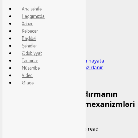
Ana səhifə
Haqqımızda
Skip
06 Avqust 2026
Xəbər
to
Axtarış:
Kəlbəcər
content
Canlı
Başlıbel
Şəhidlər
Home
Ədəbiyyat
Xəbər
Qarabağda silahsızlaşdırmanın həyata
Tədbirlər
keçirilməsinin mexanizmləri hazırlanır
Müsahibə
Video
Xəbər
Əlaqə
Qarabağda silahsızlaşdırmanın
həyata keçirilməsinin mexanizmləri
hazırlanır
bashlibel
20 Sentyabr 2023
1 minute read
0