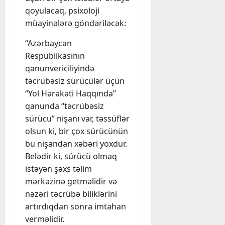
qoyulacaq, psixoloji
müayinələrə göndəriləcək:
“Azərbaycan
Respublikasının
qanunvericiliyində
təcrübəsiz sürücülər üçün
“Yol Hərəkəti Haqqında”
qanunda “təcrübəsiz
sürücu” nişanı var, təssüflər
olsun ki, bir çox sürücünün
bu nişandan xəbəri yoxdur.
Belədir ki, sürücü olmaq
istəyən şəxs təlim
mərkəzinə getməlidir və
nəzəri təcrübə biliklərini
artırdıqdan sonra imtahan
verməlidir.