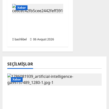
Xəbər
Kəlbəcərdə bal
süzümünə başlanıb –
FOTO, VİDEO
bashlibel
06 Avqust 2026
SEÇILMIŞLƏR
Xəbər
Psixoloqlardan xəbərdarlıq: ChatGPT ilə
şəxsi məsələləri müzakirə edərkən
ehtiyatlı olun