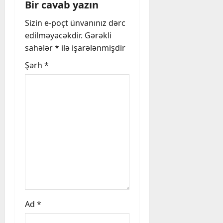
Bir cavab yazın
g
Sizin e-poçt ünvanınız dərc
a
edilməyəcəkdir.
Gərəkli
sahələr
*
ilə işarələnmişdir
t
Şərh
*
i
o
n
Ad
*