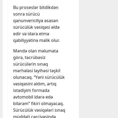
Bu proseslər bitdikdən
sonra sürücü
qanunvericiliyə əsasən
sürücülük vəsiqəsi əldə
edir və idarə etmə
qabiliyyətinə malik olur.
Məndə olan məlumata
görə, təcrübəsiz
sürücülərin sınaq
mərhələsi layihəsi təşkil
olunacaq. “Yəni sürücülük
vəsiqəsini aldım, artıq
istədiyim formada
avtomobil idarə edə
bilərəm” fikiri olmayacaq.
Sürücülük vəsiqələri sınaq
müddəti çərçivəsində