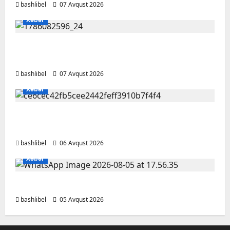
bashlibel
07 Avqust 2026
Xəbər
Altıncı hisləri heç vaxt aldatmır: yalançını
gözlərinin içinə baxıb deyən BÜRCLƏR
bashlibel
07 Avqust 2026
Xəbər
Kəlbəcərdə bal süzümünə başlanıb – FOTO,
VİDEO
bashlibel
06 Avqust 2026
Xəbər
BAŞLIBELDƏ YENİLİKLƏR
bashlibel
05 Avqust 2026