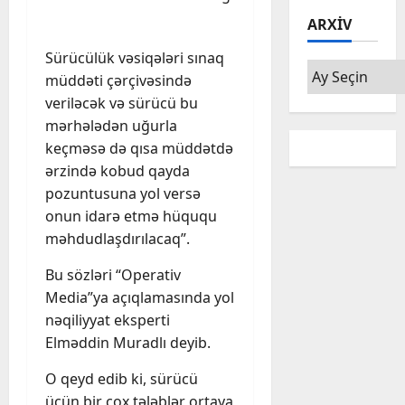
ARXIV
Sürücülük vəsiqələri sınaq
Arxiv
müddəti çərçivəsində
veriləcək və sürücü bu
mərhələdən uğurla
keçməsə də qısa müddətdə
ərzində kobud qayda
pozuntusuna yol versə
onun idarə etmə hüququ
məhdudlaşdırılacaq”.
Bu sözləri “Operativ
Media”ya açıqlamasında yol
nəqiliyyat eksperti
Elməddin Muradlı deyib.
O qeyd edib ki, sürücü
üçün bir çox tələblər ortaya