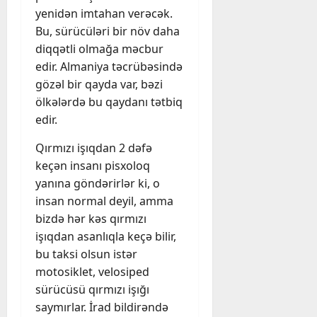
yenidən imtahan verəcək.
Bu, sürücüləri bir növ daha
diqqətli olmağa məcbur
edir. Almaniya təcrübəsində
gözəl bir qayda var, bəzi
ölkələrdə bu qaydanı tətbiq
edir.
Qırmızı işıqdan 2 dəfə
keçən insanı pisxoloq
yanına göndərirlər ki, o
insan normal deyil, amma
bizdə hər kəs qırmızı
işıqdan asanlıqla keçə bilir,
bu taksi olsun istər
motosiklet, velosiped
sürücüsü qırmızı işığı
saymırlar. İrad bildirəndə