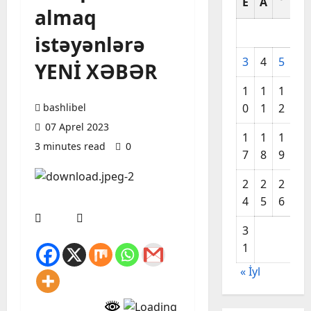
E
A
A
almaq
istəyənlərə
3
4
5
6
YENİ XƏBƏR
1
1
1
1
bashlibel
0
1
2
3
07 Aprel 2023
1
1
1
2
3 minutes read
0
7
8
9
0
2
2
2
2
4
5
6
7
3
1
« İyl