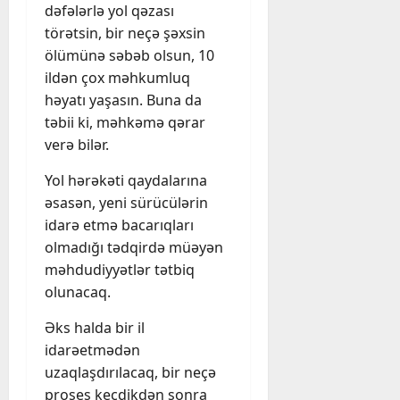
dəfələrlə yol qəzası
törətsin, bir neçə şəxsin
ölümünə səbəb olsun, 10
ildən çox məhkumluq
həyatı yaşasın. Buna da
təbii ki, məhkəmə qərar
verə bilər.
Yol hərəkəti qaydalarına
əsasən, yeni sürücülərin
idarə etmə bacarıqları
olmadığı tədqirdə müəyən
məhdudiyyətlər tətbiq
olunacaq.
Əks halda bir il
idarəetmədən
uzaqlaşdırılacaq, bir neçə
proses keçdikdən sonra