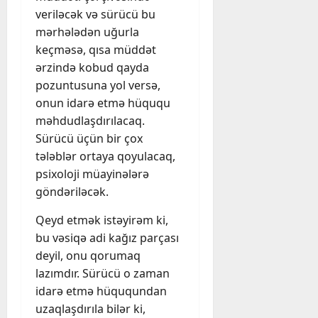
veriləcək və sürücü bu
mərhələdən uğurla
keçməsə, qısa müddət
ərzində kobud qayda
pozuntusuna yol versə,
onun idarə etmə hüququ
məhdudlaşdırılacaq.
Sürücü üçün bir çox
tələblər ortaya qoyulacaq,
psixoloji müayinələrə
göndəriləcək.
Qeyd etmək istəyirəm ki,
bu vəsiqə adi kağız parçası
deyil, onu qorumaq
lazımdır. Sürücü o zaman
idarə etmə hüququndan
uzaqlaşdırıla bilər ki,