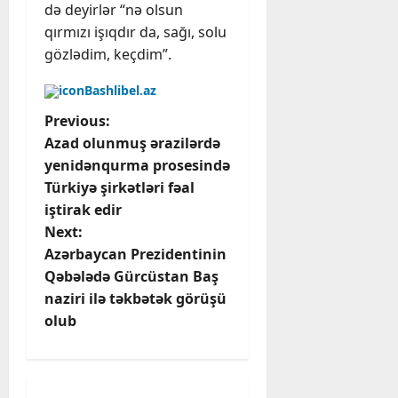
də deyirlər “nə olsun
qırmızı işıqdır da, sağı, solu
gözlədim, keçdim”.
Bashlibel.az
P
Previous:
Azad olunmuş ərazilərdə
o
yenidənqurma prosesində
Türkiyə şirkətləri fəal
s
iştirak edir
t
Next:
Azərbaycan Prezidentinin
n
Qəbələdə Gürcüstan Baş
naziri ilə təkbətək görüşü
a
olub
v
i