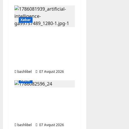
Xəbər
Psixoloqlardan
xəbərdarlıq: ChatGPT
ilə şəxsi məsələləri
müzakirə edərkən
ehtiyatlı olun
bashlibel
07 Avqust 2026
Xəbər
Altıncı hisləri heç vaxt
aldatmır: yalançını
gözlərinin içinə baxıb
deyən BÜRCLƏR
bashlibel
07 Avqust 2026