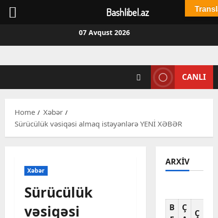
Transl
Bashlibel.az
Skip
07 Avqust 2026
to
content
CANLI
Home
Xəbər
Sürücülük vəsiqəsi almaq istəyənlərə YENİ XƏBƏR
ARXIV
Xəbər
Sürücülük
Av
vəsiqəsi
B
Ç
C
Ç