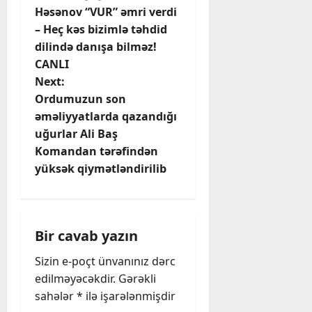
o
Həsənov “VUR” əmri verdi
– Heç kəs bizimlə təhdid
s
dilində danışa bilməz!
t
CANLI
Next:
n
Ordumuzun son
əməliyyatlarda qazandığı
a
uğurlar Ali Baş
v
Komandan tərəfindən
yüksək qiymətləndirilib
i
g
Bir cavab yazın
a
Sizin e-poçt ünvanınız dərc
t
edilməyəcəkdir.
Gərəkli
sahələr
*
ilə işarələnmişdir
i