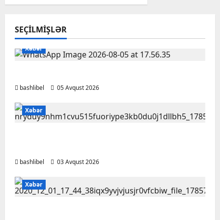
SEÇILMIŞLƏR
Xəbər
BAŞLIBELDƏ YENİLİKLƏR
bashlibel
05 Avqust 2026
Xəbər
Bakı Qızlar Universitetinin tələbələri bu
universitetlərə köçürüləcək
bashlibel
03 Avqust 2026
Xəbər
Bu qanunlarda dəyişiklik təsdiqləndi