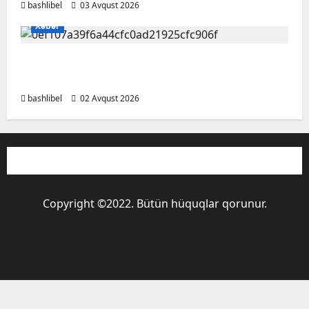
bashlibel
03 Avqust 2026
Xəbər
Kəlbəcərin Ağcakənd kəndində 34 ildən
sonra ilk toy məclisi keçirildi – VİDEO
bashlibel
02 Avqust 2026
Copyright ©2022. Bütün hüquqlar qorunur.