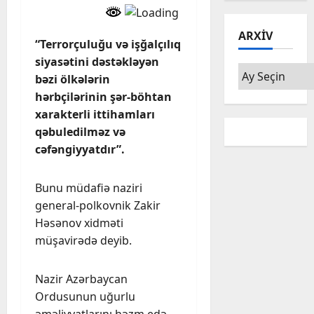
ARXIV
“Terrorçuluğu və işğalçılıq
siyasətini dəstəkləyən
Arxiv
bəzi ölkələrin
hərbçilərinin şər-böhtan
xarakterli ittihamları
qəbuledilməz və
cəfəngiyyatdır”.
Bunu müdafiə naziri
general-polkovnik Zakir
Həsənov xidməti
müşavirədə deyib.
Nazir Azərbaycan
Ordusunun uğurlu