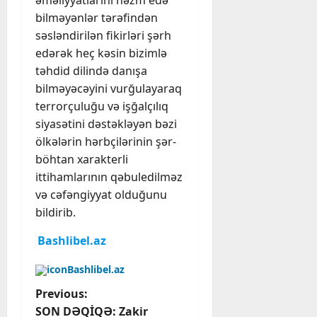
əməliyyatlarını həzm edə
bilməyənlər tərəfindən
səsləndirilən fikirləri şərh
edərək heç kəsin bizimlə
təhdid dilində danışa
bilməyəcəyini vurğulayaraq
terrorçuluğu və işğalçılıq
siyasətini dəstəkləyən bəzi
ölkələrin hərbçilərinin şər-
böhtan xarakterli
ittihamlarının qəbuledilməz
və cəfəngiyyat olduğunu
bildirib.
Bashlibel.az
Bashlibel.az
P
Previous:
SON DƏQİQƏ: Zakir