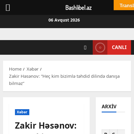
Transl
Bashlibel.az
Skip
06 Avqust 2026
to
content
CANLI
Home
Xəbər
Zakir Həsənov: “Heç kim bizimlə təhdid dilində danışa
bilməz”
ARXIV
Xəbər
Zakir Həsənov:
Av