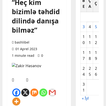
“Heç kim
B
Ç
C
Ç
E
A
A
bizimlə təhdid
dilində danışa
3
4
5
6
bilməz”
1
1
1
1
bashlibel
0
1
2
3
01 Aprel 2023
1
1
1
2
1 minute read
0
7
8
9
0
2
2
2
2
4
5
6
7
3
1
« İyl