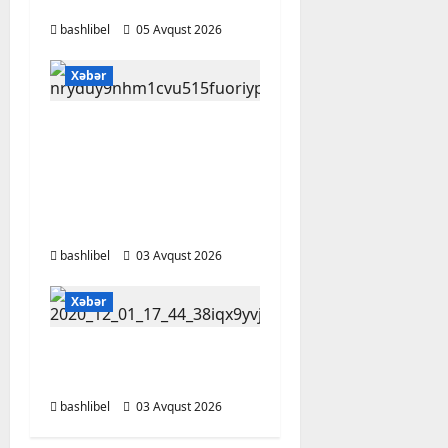
YENİLİKLƏR
bashlibel
05 Avqust 2026
Xəbər
Bakı Qızlar
Universitetinin
tələbələri bu
universitetlərə
köçürüləcək
bashlibel
03 Avqust 2026
Xəbər
Bu qanunlarda
dəyişiklik təsdiqləndi
bashlibel
03 Avqust 2026