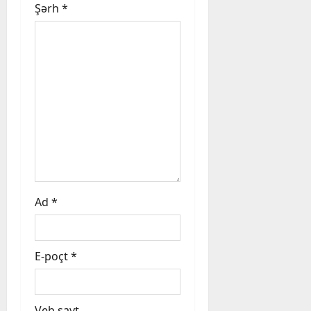
Şərh
*
o
n
Ad
*
E-poçt
*
Veb sayt